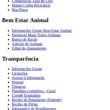
Composição Taxa de Lixo
Mapas Coleta Reciclável
Boa Praça
Bem Estar Animal
Informações Gerais Bem Estar Animal
Denúncia Maus Tratos Animais
Banco de Ração
Adoção de Animais
Edital de chamamento
Transparência
Informações Gerais
Licitações
Acesso à Informação
Pessoal
Finanças
Planilhas e relatórios - Geral
Comitê Estatutário
Recibo de Pagamento (Holerite)
Recibo de Férias
Informativo de Rendimentos