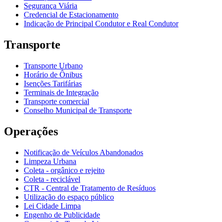
Segurança Viária
Credencial de Estacionamento
Indicação de Principal Condutor e Real Condutor
Transporte
Transporte Urbano
Horário de Ônibus
Isenções Tarifárias
Terminais de Integração
Transporte comercial
Conselho Municipal de Transporte
Operações
Notificação de Veículos Abandonados
Limpeza Urbana
Coleta - orgânico e rejeito
Coleta - reciclável
CTR - Central de Tratamento de Resíduos
Utilização do espaço público
Lei Cidade Limpa
Engenho de Publicidade