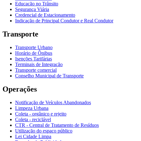
Educação no Trânsito
Segurança Viária
Credencial de Estacionamento
Indicação de Principal Condutor e Real Condutor
Transporte
Transporte Urbano
Horário de Ônibus
Isenções Tarifárias
Terminais de Integração
Transporte comercial
Conselho Municipal de Transporte
Operações
Notificação de Veículos Abandonados
Limpeza Urbana
Coleta - orgânico e rejeito
Coleta - reciclável
CTR - Central de Tratamento de Resíduos
Utilização do espaço público
Lei Cidade Limpa