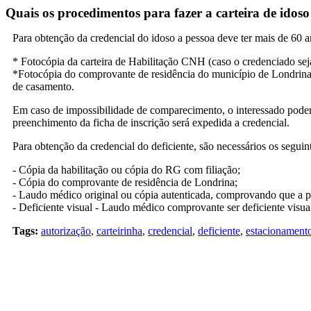
Quais os procedimentos para fazer a carteira de idoso 
Para obtenção da credencial do idoso a pessoa deve ter mais de 60 
* Fotocópia da carteira de Habilitação CNH (caso o credenciado sej
*Fotocópia do comprovante de residência do município de Londrina a
de casamento.
Em caso de impossibilidade de comparecimento, o interessado poderá s
preenchimento da ficha de inscrição será expedida a credencial.
Para obtenção da credencial do deficiente, são necessários os segui
- Cópia da habilitação ou cópia do RG com filiação;
- Cópia do comprovante de residência de Londrina;
- Laudo médico original ou cópia autenticada, comprovando que a pe
- Deficiente visual - Laudo médico comprovante ser deficiente visual
Tags:
autorização
,
carteirinha
,
credencial
,
deficiente
,
estacionament