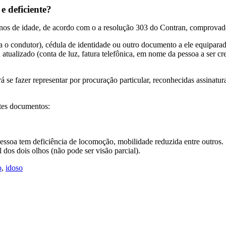
e deficiente?
anos de idade, de acordo com o a resolução 303 do Contran, comprovado
a o condutor), cédula de identidade ou outro documento a ele equiparad
tualizado (conta de luz, fatura telefônica, em nome da pessoa a ser cr
e fazer representar por procuração particular, reconhecidas assinaturas
ntes documentos:
ssoa tem deficiência de locomoção, mobilidade reduzida entre outros.
 dos dois olhos (não pode ser visão parcial).
o
,
idoso