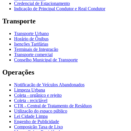
Credencial de Estacionamento
Indicação de Principal Condutor e Real Condutor
Transporte
Transporte Urbano
Horário de Ônibus
Isenções Tarifárias
Terminais de Integração
Transporte comercial
Conselho Municipal de Transporte
Operações
Notificação de Veículos Abandonados
Limpeza Urbana
Coleta - orgânico e rejeito
Coleta - reciclável
CTR - Central de Tratamento de Resíduos
Utilização do espaço público
Lei Cidade Limpa
Engenho de Publicidade
Composição Taxa de Lixo