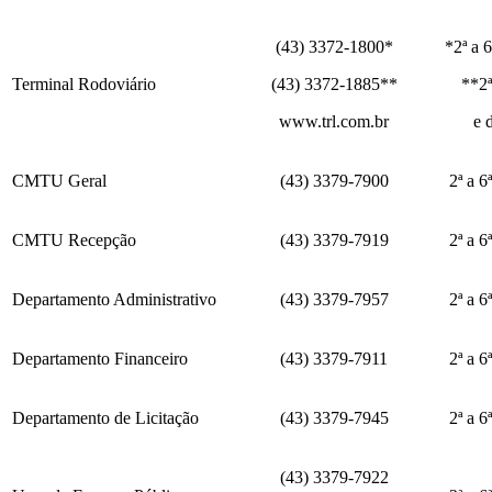
(43) 3372-1800*
*2ª a 6
Terminal Rodoviário
(43) 3372-1885**
**2ª
www.trl.com.br
e das
CMTU Geral
(43) 3379-7900
2ª a 6
CMTU Recepção
(43) 3379-7919
2ª a 6
Departamento Administrativo
(43) 3379-7957
2ª a 6
Departamento Financeiro
(43) 3379-7911
2ª a 6
Departamento de Licitação
(43) 3379-7945
2ª a 6
(43) 3379-7922