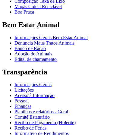
Composição Taxa de Lixo
Mapas Coleta Reciclável
Boa Praça
Bem Estar Animal
Informações Gerais Bem Estar Animal
Denúncia Maus Tratos Animais
Banco de Ração
Adoção de Animais
Edital de chamamento
Transparência
Informações Gerais
Licitações
Acesso à Informação
Pessoal
Finanças
Planilhas e relatórios - Geral
Comitê Estatutário
Recibo de Pagamento (Holerite)
Recibo de Férias
Informativo de Rendimentos