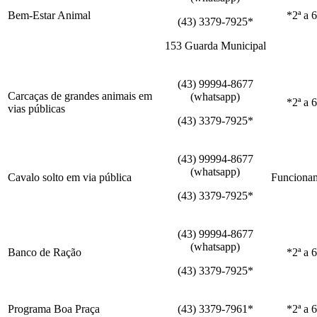
Bem-Estar Animal
*2ª a 6
(43) 3379-7925*
153 Guarda Municipal
(43) 99994-8677
Carcaças de grandes animais em
(whatsapp)
*2ª a 6
vias públicas
(43) 3379-7925*
(43) 99994-8677
(whatsapp)
Cavalo solto em via pública
Funcionam
(43) 3379-7925*
(43) 99994-8677
(whatsapp)
Banco de Ração
*2ª a 6
(43) 3379-7925*
Programa Boa Praça
(43) 3379-7961*
*2ª a 6