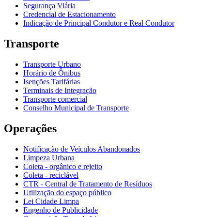
Segurança Viária
Credencial de Estacionamento
Indicação de Principal Condutor e Real Condutor
Transporte
Transporte Urbano
Horário de Ônibus
Isenções Tarifárias
Terminais de Integração
Transporte comercial
Conselho Municipal de Transporte
Operações
Notificação de Veículos Abandonados
Limpeza Urbana
Coleta - orgânico e rejeito
Coleta - reciclável
CTR - Central de Tratamento de Resíduos
Utilização do espaço público
Lei Cidade Limpa
Engenho de Publicidade