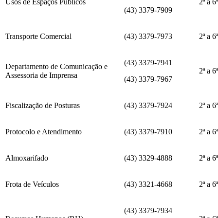
Usos de Espaços Públicos
2ª a 6
(43) 3379-7909
Transporte Comercial
(43) 3379-7973
2ª a 6
(43) 3379-7941
Departamento de Comunicação e
2ª a 6
Assessoria de Imprensa
(43) 3379-7967
Fiscalização de Posturas
(43) 3379-7924
2ª a 6
Protocolo e Atendimento
(43) 3379-7910
2ª a 6
Almoxarifado
(43) 3329-4888
2ª a 6
Frota de Veículos
(43) 3321-4668
2ª a 6
(43) 3379-7934