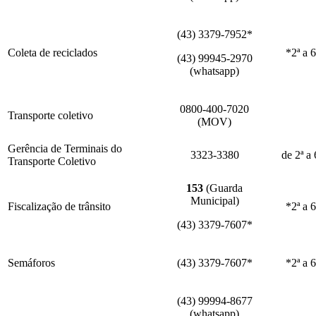
(43) 3379-7952*
Coleta de reciclados
*2ª a 6
(43) 99945-2970
(whatsapp)
0800-400-7020
Transporte coletivo
(MOV)
Gerência de Terminais do
3323-3380
de 2ª a 
Transporte Coletivo
153
(Guarda
Municipal)
Fiscalização de trânsito
*2ª a 6
(43) 3379-7607*
Semáforos
(43) 3379-7607*
*2ª a 6
(43) 99994-8677
(whatsapp)