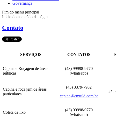
Governança
Fim do menu principal
Início do conteúdo da página
Contato
SERVIÇOS
CONTATOS
Capina e Roçagem de áreas
(43) 99998-9770
públicas
(whatsapp)
(43) 3379-7982
Capina e roçagem de áreas
2ª a
particulares
capina@cmtuld.com.br
(43) 99998-9770
Coleta de lixo
(whatsapp)