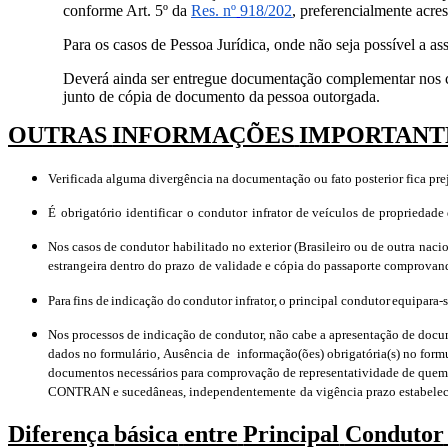
conforme Art. 5º da
Res. nº
918/202
,
preferencialmente
acre
Para os casos de Pessoa Jurídica, onde não seja possível a as
Deverá ainda ser entregue documentação complementar nos c
junto
de
cópia
de
documento
da
pessoa
outorgada.
OUTRAS
INFORMAÇÕES
IMPORTANT
Verificada alguma divergência na documentação ou fato posterior fica pre
É
obrigatório
identificar
o
condutor
infrator
de
veículos
de
propriedade
Nos
casos
de
condutor
habilitado
no
exterior
(Brasileiro
ou
de
outra
nacio
estrangeira
dentro
do
prazo
de
validade
e
cópia
do
passaporte
comprovand
Para
fins
de
indicação
do
condutor
infrator,
o
principal
condutor
equipara-
Nos processos de indicação de condutor, não cabe a apresentação de do
dados
no
formulário,
Ausência
de
informação(ões)
obrigatória(s) no form
documentos necessários
para comprovação de representatividade de quem 
CONTRAN
e
sucedâneas,
independentemente
da
vigência
prazo
estabele
Diferença
básica
entre
Principal
Condutor