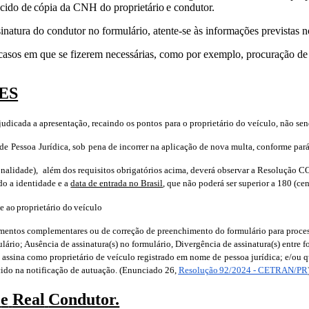
scido
de
cópia
da
CNH
do
proprietário
e
condutor.
sinatura do condutor no formulário,
atente-se
às
informações
previstas
n
asos em que se fizerem necessárias,
como por exemplo, procuração de 
ES
judicada a apresentação,
recaindo
os
pontos
para
o
proprietário
do
veículo,
não
se
de
Pessoa
Jurídica,
sob
pena
de incorrer na aplicação de nova multa, conforme par
nalidade),
além dos
requisitos obrigatórios acima, deverá observar a Resolução
o a identidade e a
data de entrada no Brasil
, que não poderá ser superior a 180 (ce
se
ao
proprietário
do
veículo
cumentos complementares
ou de correção de preenchimento do formulário para proce
ulário; Ausência de assinatura(s) no formulário, Divergência de assinatura(s)
entre f
assina como proprietário de veículo registrado em
nome
de
pessoa
jurídica;
e/ou q
cido
na
notificação
de
autuação.
(Enunciado
26,
Resolução
92/2024
-
CETRAN/PR
e
Real
Condutor.