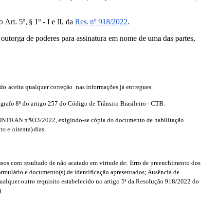
o
Art.
5º,
§
1º
-
I
e
II,
da
Res.
nº
918/2022
.
outorga de poderes para assinatura em nome de uma das partes,
ndo
aceita
qualquer
correção
nas
informações
já
entregues.
ágrafo 8º do artigo 257 do Código de Trânsito
Brasileiro
-
CTB.
 CONTRAN nº933/2022, exigindo-se cópia
do
documento
de
habilitação
nto e
oitenta)
dias.
ssos com resultado de não acatado em
virtude
de:
Erro
de
preenchimento
dos
ormulário e documento(s) de identificação apresentados; Ausência de
ualquer outro requisito estabelecido no artigo 5ª da Resolução
918/2022
do
)