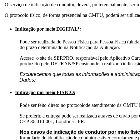
O serviço de indicação de condutor, deverá, preferencialmente, ser re
O protocolo físico, de forma presencial na CMTU, poderá ser utilizad
Indicação
por
meio
DIGITAL¹:
Pode ser realizada de Pessoa Física para Pessoa Física (ainda
do
prazo
determinado
na
Notificação
da
Autuação.
Acesse
o site da SERPRO, responsável pelo Aplicativo Cartei
produzido
pelo
DETRAN/SP
ensinando
a
realizar
a
indicaçã
Esclarecemos que todas as informações e administraçã
Dados).
Indicação
por
meio
FÍSICO:
Pode
ser
feito
direto
no
protocolo
de
atendimento
da
CMTU
Se preferir, a entrega pode ser realizada através de envio po
CEP
86.010-001,
Londrina
-
PR.
Nos casos de indicação de condutor por meio físic
formulário de identificação
do condutor estiver corretamente 