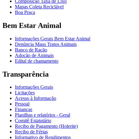
Composição Taxa de Lixo
Mapas Coleta Reciclável
Boa Praça
Bem Estar Animal
Informações Gerais Bem Estar Animal
Denúncia Maus Tratos Animais
Banco de Ração
Adoção de Animais
Edital de chamamento
Transparência
Informações Gerais
Licitações
Acesso à Informação
Pessoal
Finanças
Planilhas e relatórios - Geral
Comitê Estatutário
Recibo de Pagamento (Holerite)
Recibo de Férias
Informativo de Rendimentos