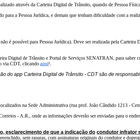
alizado através da Carteira
Digital
de Trânsito, quando de Pessoa Físic
o para a Pessoa Jurídica, e
demais
que tenham dificuldade
com a reali
 não é possível para Pessoa Jurídica).
Deve ser realizada pela Carteira
ra Digital de Trânsito e Portal de
Serviços SENATRAN, para saber com
o
via
CDT,
clicando
aqui
².
o do app Carteira Digital de Trânsito - CDT são de
responsabi
localizados
na
Sede
Administrativa (rua prof. João Cândido 1213 - Cent
r Correios - A.R., onde as informações
deverão ser enviadas para o ende
o, esclarecimento de que a indicação do
condutor infrator 
preenchido, sem rasuras, com assinaturas originais do condutor e do
prop