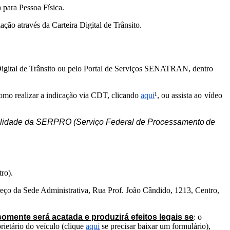
a para
Pessoa Física.
zação através
da Carteira Digital
de Trânsito.
 Digital de Trânsito ou pelo Portal de Serviços SENATRAN, dentro
o realizar a indicação via CDT, clicando
aqui
¹, ou assista ao
vídeo
lidade
da
SERPRO
(Serviço
Federal
de
Processamento
de
ro).
reço da Sede Administrativa, Rua Prof. João Cândido, 1213, Centro,
somente será acatada e produzirá efeitos legais se
: o
rietário do veículo (clique
aqu
i
se precisar baixar um formulário),