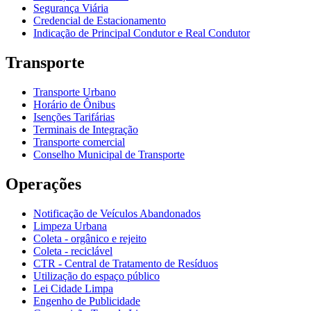
Segurança Viária
Credencial de Estacionamento
Indicação de Principal Condutor e Real Condutor
Transporte
Transporte Urbano
Horário de Ônibus
Isenções Tarifárias
Terminais de Integração
Transporte comercial
Conselho Municipal de Transporte
Operações
Notificação de Veículos Abandonados
Limpeza Urbana
Coleta - orgânico e rejeito
Coleta - reciclável
CTR - Central de Tratamento de Resíduos
Utilização do espaço público
Lei Cidade Limpa
Engenho de Publicidade