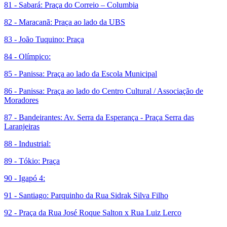
81 - Sabará: Praça do Correio – Columbia
82 - Maracanã: Praça ao lado da UBS
83 - João Tuquino: Praça
84 - Olímpico:
85 - Panissa: Praça ao lado da Escola Municipal
86 - Panissa: Praça ao lado do Centro Cultural / Associação de
Moradores
87 - Bandeirantes: Av. Serra da Esperança - Praça Serra das
Laranjeiras
88 - Industrial:
89 - Tókio: Praça
90 - Igapó 4:
91 - Santiago: Parquinho da Rua Sidrak Silva Filho
92 - Praça da Rua José Roque Salton x Rua Luiz Lerco