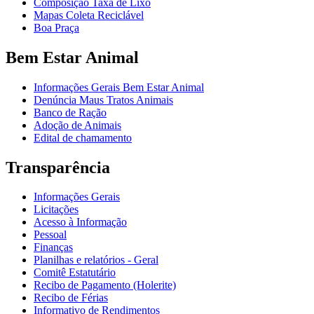
Composição Taxa de Lixo
Mapas Coleta Reciclável
Boa Praça
Bem Estar Animal
Informações Gerais Bem Estar Animal
Denúncia Maus Tratos Animais
Banco de Ração
Adoção de Animais
Edital de chamamento
Transparência
Informações Gerais
Licitações
Acesso à Informação
Pessoal
Finanças
Planilhas e relatórios - Geral
Comitê Estatutário
Recibo de Pagamento (Holerite)
Recibo de Férias
Informativo de Rendimentos