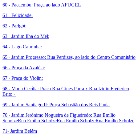
60 - Pacaembu: Praça ao lado AFUGEL
61 - Felicidade:
62 - Parigot:
63 - Jardim Ilha do Mel:
64 - Lago Cabrinha:
65 - Jardim Progresso: Rua Perdizes, ao lado do Centro Comunitário
66 - Praça da Azaléia:
67 - Praça do Violin:
68 - Maria Cecília: P
raca Rua Gines Parra x Rua Izidio Frederico
Brito -
69 - Jardim Santiago II:
Praça Sebastião dos Reis Paula
70 - Jardim Jerônimo Nogueira de Figueiredo: Rua Emílio
ScholzeRua Emílio ScholzeRua Emílio ScholzeRua Emílio Scholze
71- Jardim Belém