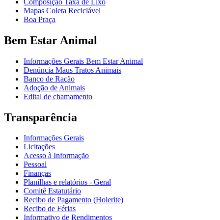
Composição Taxa de Lixo
Mapas Coleta Reciclável
Boa Praça
Bem Estar Animal
Informações Gerais Bem Estar Animal
Denúncia Maus Tratos Animais
Banco de Ração
Adoção de Animais
Edital de chamamento
Transparência
Informações Gerais
Licitações
Acesso à Informação
Pessoal
Finanças
Planilhas e relatórios - Geral
Comitê Estatutário
Recibo de Pagamento (Holerite)
Recibo de Férias
Informativo de Rendimentos