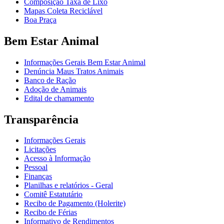
Composição Taxa de Lixo
Mapas Coleta Reciclável
Boa Praça
Bem Estar Animal
Informações Gerais Bem Estar Animal
Denúncia Maus Tratos Animais
Banco de Ração
Adoção de Animais
Edital de chamamento
Transparência
Informações Gerais
Licitações
Acesso à Informação
Pessoal
Finanças
Planilhas e relatórios - Geral
Comitê Estatutário
Recibo de Pagamento (Holerite)
Recibo de Férias
Informativo de Rendimentos