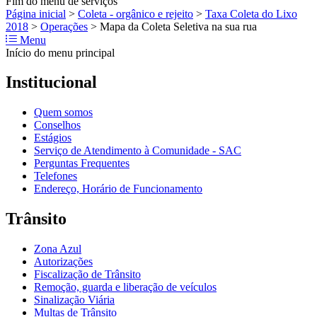
Fim do menu de serviços
Página inicial
>
Coleta - orgânico e rejeito
>
Taxa Coleta do Lixo
2018
>
Operações
>
Mapa da Coleta Seletiva na sua rua
Menu
Início do menu principal
Institucional
Quem somos
Conselhos
Estágios
Serviço de Atendimento à Comunidade - SAC
Perguntas Frequentes
Telefones
Endereço, Horário de Funcionamento
Trânsito
Zona Azul
Autorizações
Fiscalização de Trânsito
Remoção, guarda e liberação de veículos
Sinalização Viária
Multas de Trânsito