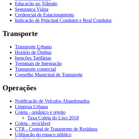
Educação no Trânsito
Segurança Viária
Credencial de Estacionamento
Indicação de Principal Condutor e Real Condutor
Transporte
Transporte Urbano
Horário de Ônibus
Isenções Tarifárias
Terminais de Integração
Transporte comercial
Conselho Municipal de Transporte
Operações
Notificação de Veículos Abandonados
Limpeza Urbana
Coleta - orgânico e rejeito
Taxa Coleta do Lixo 2018
Coleta - reciclável
CTR - Central de Tratamento de Resíduos
Utilização do espaço público