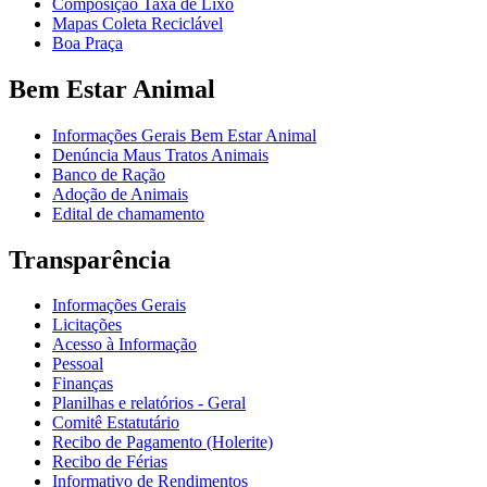
Composição Taxa de Lixo
Mapas Coleta Reciclável
Boa Praça
Bem Estar Animal
Informações Gerais Bem Estar Animal
Denúncia Maus Tratos Animais
Banco de Ração
Adoção de Animais
Edital de chamamento
Transparência
Informações Gerais
Licitações
Acesso à Informação
Pessoal
Finanças
Planilhas e relatórios - Geral
Comitê Estatutário
Recibo de Pagamento (Holerite)
Recibo de Férias
Informativo de Rendimentos