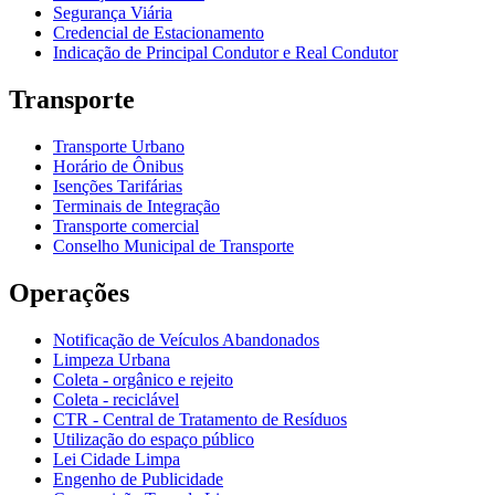
Segurança Viária
Credencial de Estacionamento
Indicação de Principal Condutor e Real Condutor
Transporte
Transporte Urbano
Horário de Ônibus
Isenções Tarifárias
Terminais de Integração
Transporte comercial
Conselho Municipal de Transporte
Operações
Notificação de Veículos Abandonados
Limpeza Urbana
Coleta - orgânico e rejeito
Coleta - reciclável
CTR - Central de Tratamento de Resíduos
Utilização do espaço público
Lei Cidade Limpa
Engenho de Publicidade