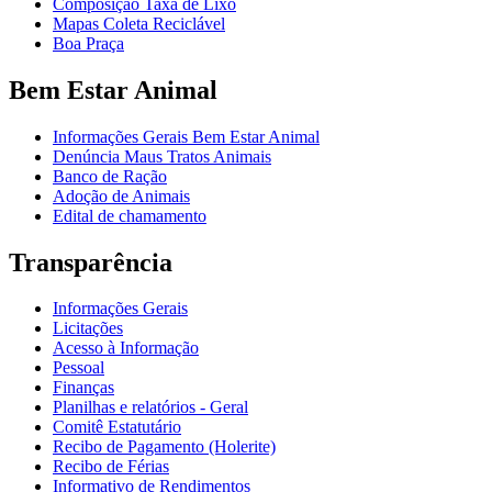
Composição Taxa de Lixo
Mapas Coleta Reciclável
Boa Praça
Bem Estar Animal
Informações Gerais Bem Estar Animal
Denúncia Maus Tratos Animais
Banco de Ração
Adoção de Animais
Edital de chamamento
Transparência
Informações Gerais
Licitações
Acesso à Informação
Pessoal
Finanças
Planilhas e relatórios - Geral
Comitê Estatutário
Recibo de Pagamento (Holerite)
Recibo de Férias
Informativo de Rendimentos