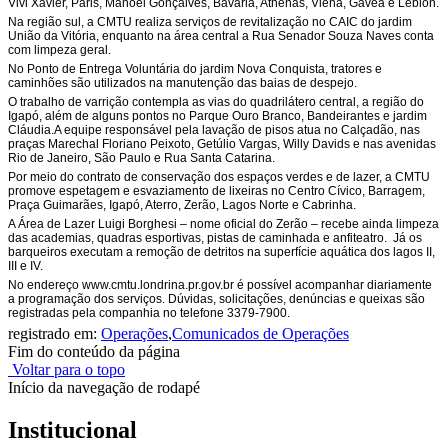
Vivi Xavier, Paris, Manoel Gonçalves, Bavaria, Athenas, Viena, Gávea e Leblon.
Na região sul, a CMTU realiza serviços de revitalização no CAIC do jardim
União da Vitória, enquanto na área central a Rua Senador Souza Naves conta
com limpeza geral.
No Ponto de Entrega Voluntária do jardim Nova Conquista, tratores e
caminhões são utilizados na manutenção das baias de despejo.
O trabalho de varrição contempla as vias do quadrilátero central, a região do
Igapó, além de alguns pontos no Parque Ouro Branco, Bandeirantes e jardim
Cláudia.A equipe responsável pela lavação de pisos atua no Calçadão, nas
praças Marechal Floriano Peixoto, Getúlio Vargas, Willy Davids e nas avenidas
Rio de Janeiro, São Paulo e Rua Santa Catarina.
Por meio do contrato de conservação dos espaços verdes e de lazer, a CMTU
promove espetagem e esvaziamento de lixeiras no Centro Cívico, Barragem,
Praça Guimarães, Igapó, Aterro, Zerão, Lagos Norte e Cabrinha.
A Área de Lazer Luigi Borghesi – nome oficial do Zerão – recebe ainda limpeza
das academias, quadras esportivas, pistas de caminhada e anfiteatro. Já os
barqueiros executam a remoção de detritos na superfície aquática dos lagos II,
III e IV.
No endereço www.cmtu.londrina.pr.gov.br é possível acompanhar diariamente
a programação dos serviços. Dúvidas, solicitações, denúncias e queixas são
registradas pela companhia no telefone 3379-7900.
registrado em:
Operações
,
Comunicados de Operações
Fim do conteúdo da página
Voltar para o topo
Início da navegação de rodapé
Institucional