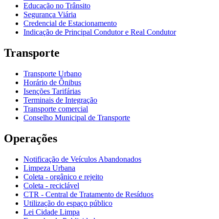
Educação no Trânsito
Segurança Viária
Credencial de Estacionamento
Indicação de Principal Condutor e Real Condutor
Transporte
Transporte Urbano
Horário de Ônibus
Isenções Tarifárias
Terminais de Integração
Transporte comercial
Conselho Municipal de Transporte
Operações
Notificação de Veículos Abandonados
Limpeza Urbana
Coleta - orgânico e rejeito
Coleta - reciclável
CTR - Central de Tratamento de Resíduos
Utilização do espaço público
Lei Cidade Limpa