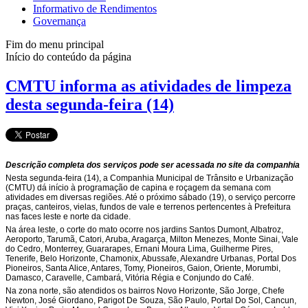
Informativo de Rendimentos
Governança
Fim do menu principal
Início do conteúdo da página
CMTU informa as atividades de limpeza
desta segunda-feira (14)
Descrição completa dos serviços pode ser acessada no site da companhia
Nesta segunda-feira (14), a Companhia Municipal de Trânsito e Urbanização
(CMTU) dá início à programação de capina e roçagem da semana com
atividades em diversas regiões. Até o próximo sábado (19), o serviço percorre
praças, canteiros, vielas, fundos de vale e terrenos pertencentes à Prefeitura
nas faces leste e norte da cidade.
Na área leste, o corte do mato ocorre nos jardins Santos Dumont, Albatroz,
Aeroporto, Tarumã, Catori, Aruba, Aragarça, Milton Menezes, Monte Sinai, Vale
do Cedro, Monterrey, Guararapes, Ernani Moura Lima, Guilherme Pires,
Tenerife, Belo Horizonte, Chamonix, Abussafe, Alexandre Urbanas, Portal Dos
Pioneiros, Santa Alice, Antares, Tomy, Pioneiros, Gaion, Oriente, Morumbi,
Damasco, Caravelle, Cambará, Vitória Régia e Conjundo do Café.
Na zona norte, são atendidos os bairros Novo Horizonte, São Jorge, Chefe
Newton, José Giordano, Parigot De Souza, São Paulo, Portal Do Sol, Cancun,