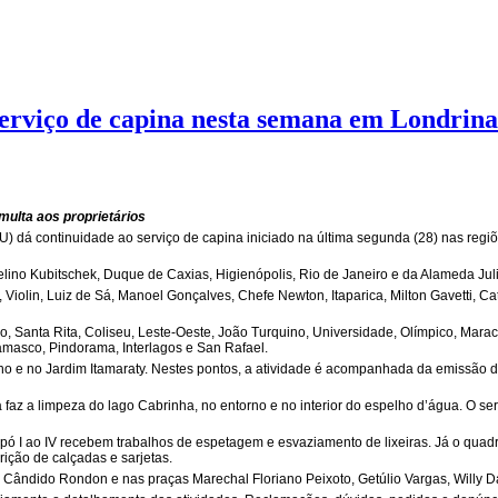
erviço de capina nesta semana em Londrina
multa aos proprietários
 dá continuidade ao serviço de capina iniciado na última segunda (28) nas regiões
celino Kubitschek, Duque de Caxias, Higienópolis, Rio de Janeiro e da Alameda Jul
a, Violin, Luiz de Sá, Manoel Gonçalves, Chefe Newton, Itaparica, Milton Gavetti, 
o, Santa Rita, Coliseu, Leste-Oeste, João Turquino, Universidade, Olímpico, Maraca
Damasco, Pindorama, Interlagos e San Rafael.
e no Jardim Itamaraty. Nestes pontos, a atividade é acompanhada da emissão de
faz a limpeza do lago Cabrinha, no entorno e no interior do espelho d’água. O s
pó I ao IV recebem trabalhos de espetagem e esvaziamento de lixeiras. Já o quadri
ção de calçadas e sarjetas.
Cândido Rondon e nas praças Marechal Floriano Peixoto, Getúlio Vargas, Willy 