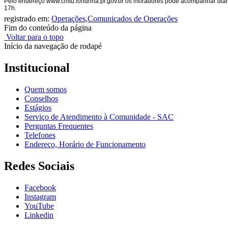
Pelo endereço www.cmtu.londrina.pr.gov.br os moradores pode acompanhar diari
17h.
registrado em:
Operações
,
Comunicados de Operações
Fim do conteúdo da página
Voltar para o topo
Início da navegação de rodapé
Institucional
Quem somos
Conselhos
Estágios
Serviço de Atendimento à Comunidade - SAC
Perguntas Frequentes
Telefones
Endereço, Horário de Funcionamento
Redes Sociais
Facebook
Instagram
YouTube
Linkedin