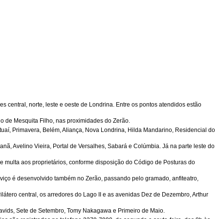
 central, norte, leste e oeste de Londrina. Entre os pontos atendidos estão
io de Mesquita Filho, nas proximidades do Zerão.
Catuaí, Primavera, Belém, Aliança, Nova Londrina, Hilda Mandarino, Residencial do
nã, Avelino Vieira, Portal de Versalhes, Sabará e Colúmbia. Já na parte leste do
 multa aos proprietários, conforme disposição do Código de Posturas do
erviço é desenvolvido também no Zerão, passando pelo gramado, anfiteatro,
látero central, os arredores do Lago II e as avenidas Dez de Dezembro, Arthur
Davids, Sete de Setembro, Tomy Nakagawa e Primeiro de Maio.