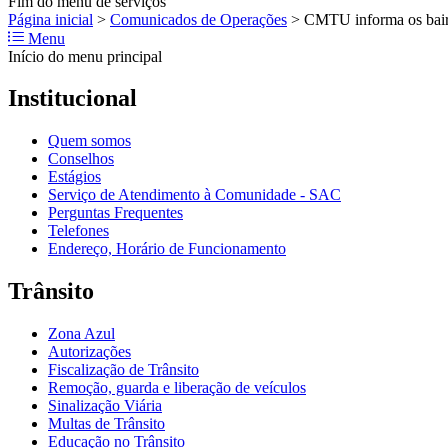
Fim do menu de serviços
Página inicial
>
Comunicados de Operações
>
CMTU informa os bairr
Menu
Início do menu principal
Institucional
Quem somos
Conselhos
Estágios
Serviço de Atendimento à Comunidade - SAC
Perguntas Frequentes
Telefones
Endereço, Horário de Funcionamento
Trânsito
Zona Azul
Autorizações
Fiscalização de Trânsito
Remoção, guarda e liberação de veículos
Sinalização Viária
Multas de Trânsito
Educação no Trânsito