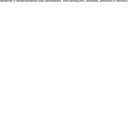
amente o detalhamento das atividades. Reclamações, dúvidas, pedidos e denúncia