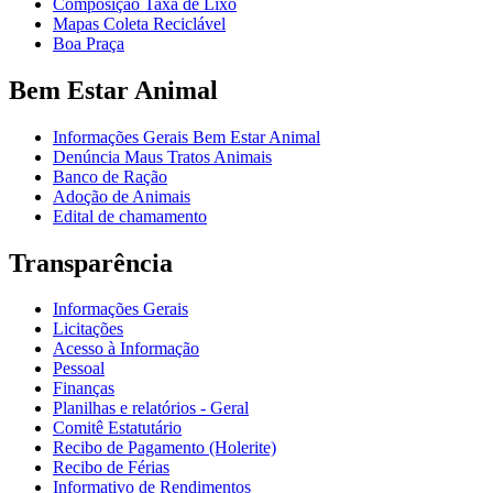
Composição Taxa de Lixo
Mapas Coleta Reciclável
Boa Praça
Bem Estar Animal
Informações Gerais Bem Estar Animal
Denúncia Maus Tratos Animais
Banco de Ração
Adoção de Animais
Edital de chamamento
Transparência
Informações Gerais
Licitações
Acesso à Informação
Pessoal
Finanças
Planilhas e relatórios - Geral
Comitê Estatutário
Recibo de Pagamento (Holerite)
Recibo de Férias
Informativo de Rendimentos