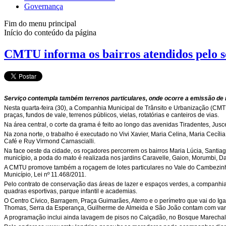
Governança
Fim do menu principal
Início do conteúdo da página
CMTU informa os bairros atendidos pelo s
Serviço contempla também terrenos particulares, onde ocorre a emissão de 
Nesta quarta-feira (30), a Companhia Municipal de Trânsito e Urbanização (CMTU)
praças, fundos de vale, terrenos públicos, vielas, rotatórias e canteiros de vias.
Na área central, o corte da grama é feito ao longo das avenidas Tiradentes, Jus
Na zona norte, o trabalho é executado no Vivi Xavier, Maria Celina, Maria Cecíli
Café e Ruy Virmond Carnascialli.
Na face oeste da cidade, os roçadores percorrem os bairros Maria Lúcia, Santiag
município, a poda do mato é realizada nos jardins Caravelle, Gaion, Morumbi, 
A CMTU promove também a roçagem de lotes particulares no Vale do Cambezinho 
Município, Lei nº 11.468/2011.
Pelo contrato de conservação das áreas de lazer e espaços verdes, a companhia 
quadras esportivas, parque infantil e academias.
O Centro Cívico, Barragem, Praça Guimarães, Aterro e o perímetro que vai do Iga
Thomas, Serra da Esperança, Guilherme de Almeida e São João contam com varri
A programação inclui ainda lavagem de pisos no Calçadão, no Bosque Marechal 