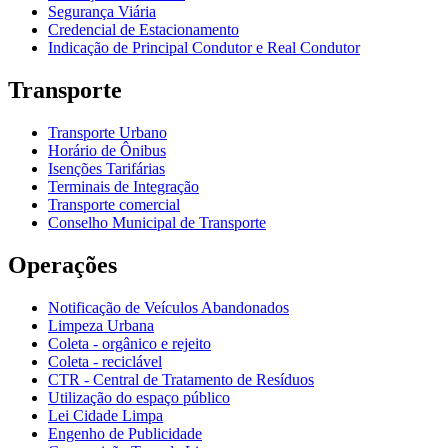
Segurança Viária
Credencial de Estacionamento
Indicação de Principal Condutor e Real Condutor
Transporte
Transporte Urbano
Horário de Ônibus
Isenções Tarifárias
Terminais de Integração
Transporte comercial
Conselho Municipal de Transporte
Operações
Notificação de Veículos Abandonados
Limpeza Urbana
Coleta - orgânico e rejeito
Coleta - reciclável
CTR - Central de Tratamento de Resíduos
Utilização do espaço público
Lei Cidade Limpa
Engenho de Publicidade