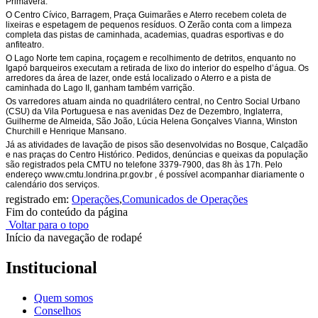
Primavera.
O Centro Cívico, Barragem, Praça Guimarães e Aterro recebem coleta de
lixeiras e espetagem de pequenos resíduos. O Zerão conta com a limpeza
completa das pistas de caminhada, academias, quadras esportivas e do
anfiteatro.
O Lago Norte tem capina, roçagem e recolhimento de detritos, enquanto no
Igapó barqueiros executam a retirada de lixo do interior do espelho d’água. Os
arredores da área de lazer, onde está localizado o Aterro e a pista de
caminhada do Lago II, ganham também varrição.
Os varredores atuam ainda no quadrilátero central, no Centro Social Urbano
(CSU) da Vila Portuguesa e nas avenidas Dez de Dezembro, Inglaterra,
Guilherme de Almeida, São João, Lúcia Helena Gonçalves Vianna, Winston
Churchill e Henrique Mansano.
Já as atividades de lavação de pisos são desenvolvidas no Bosque, Calçadão
e nas praças do Centro Histórico. Pedidos, denúncias e queixas da população
são registrados pela CMTU no telefone 3379-7900, das 8h às 17h. Pelo
endereço www.cmtu.londrina.pr.gov.br , é possível acompanhar diariamente o
calendário dos serviços.
registrado em:
Operações
,
Comunicados de Operações
Fim do conteúdo da página
Voltar para o topo
Início da navegação de rodapé
Institucional
Quem somos
Conselhos