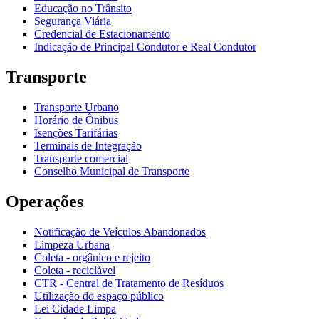
Educação no Trânsito
Segurança Viária
Credencial de Estacionamento
Indicação de Principal Condutor e Real Condutor
Transporte
Transporte Urbano
Horário de Ônibus
Isenções Tarifárias
Terminais de Integração
Transporte comercial
Conselho Municipal de Transporte
Operações
Notificação de Veículos Abandonados
Limpeza Urbana
Coleta - orgânico e rejeito
Coleta - reciclável
CTR - Central de Tratamento de Resíduos
Utilização do espaço público
Lei Cidade Limpa