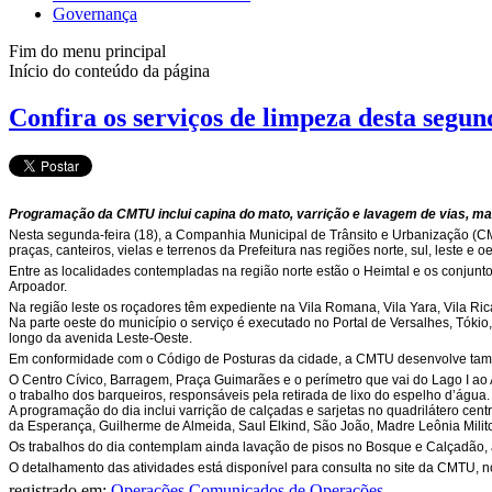
Governança
Fim do menu principal
Início do conteúdo da página
Confira os serviços de limpeza desta segun
Programação da CMTU inclui capina do mato, varrição e lavagem de vias, man
Nesta segunda-feira (18), a Companhia Municipal de Trânsito e Urbanização (C
praças, canteiros, vielas e terrenos da Prefeitura nas regiões norte, sul, leste e o
Entre as localidades contempladas na região norte estão o Heimtal e os conjuntos 
Arpoador.
Na região leste os roçadores têm expediente na Vila Romana, Vila Yara, Vila Ric
Na parte oeste do município o serviço é executado no Portal de Versalhes, Tókio
longo da avenida Leste-Oeste.
Em conformidade com o Código de Posturas da cidade, a CMTU desenvolve também
O Centro Cívico, Barragem, Praça Guimarães e o perímetro que vai do Lago I ao
o trabalho dos barqueiros, responsáveis pela retirada de lixo do espelho d’água
A programação do dia inclui varrição de calçadas e sarjetas no quadrilátero ce
da Esperança, Guilherme de Almeida, Saul Elkind, São João, Madre Leônia Milito
Os trabalhos do dia contemplam ainda lavação de pisos no Bosque e Calçadão, 
O detalhamento das atividades está disponível para consulta no site da CMTU, n
registrado em:
Operações
,
Comunicados de Operações