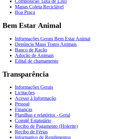
Composição Taxa de Lixo
Mapas Coleta Reciclável
Boa Praça
Bem Estar Animal
Informações Gerais Bem Estar Animal
Denúncia Maus Tratos Animais
Banco de Ração
Adoção de Animais
Edital de chamamento
Transparência
Informações Gerais
Licitações
Acesso à Informação
Pessoal
Finanças
Planilhas e relatórios - Geral
Comitê Estatutário
Recibo de Pagamento (Holerite)
Recibo de Férias
Informativo de Rendimentos