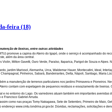
da-feira (18)
utenção de lixeiras, entre outras atividades
MTU) promove a capina do Aterro do Igapó, onde o serviço é acompanhado do reco
este, além da área central.
Violin, Milton Gavetti, Ouro Verde, Paraíso, Itaparica, Parigot de Souza e Alpes. N
ardo, jardim Marissol, Alemanha, Urca, Waldemar Hauer, Montecatini, Ideal, Interla
, Champagnat, Pinheiros, Sabará, Bandeirantes, Delta, Nápoli, Santiago, Maria Lúc
 a manutenção de terrenos particulares nos jardins Primavera e Pioneiros. Neste
 Aterro contam com espetagem de pequenos resíduos e esvaziamento de lixeiras. 
.
ntral e no entorno do Lago. Os varredores atuam também em importantes avenidas 
 e Francisco Gabriel Arruda.
assim como nas praças Tomy Nakagawa, Sete de Setembro, Primeiro de Maio, Getúl
o endereço www.cmtu.londrina.pr.gov.br. Dúvidas, reclamações, solicitações e de