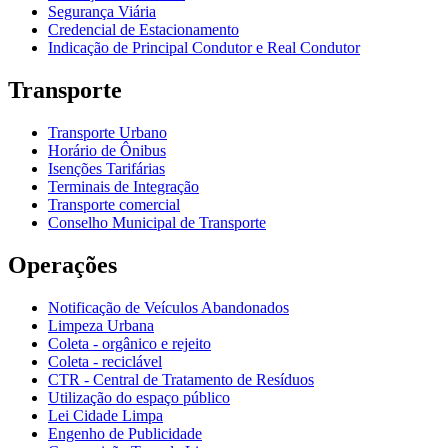
Segurança Viária
Credencial de Estacionamento
Indicação de Principal Condutor e Real Condutor
Transporte
Transporte Urbano
Horário de Ônibus
Isenções Tarifárias
Terminais de Integração
Transporte comercial
Conselho Municipal de Transporte
Operações
Notificação de Veículos Abandonados
Limpeza Urbana
Coleta - orgânico e rejeito
Coleta - reciclável
CTR - Central de Tratamento de Resíduos
Utilização do espaço público
Lei Cidade Limpa
Engenho de Publicidade