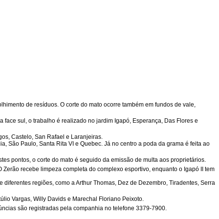
lhimento de resíduos. O corte do mato ocorre também em fundos de vale,
a face sul, o trabalho é realizado no jardim Igapó, Esperança, Das Flores e
gos, Castelo, San Rafael e Laranjeiras.
ia, São Paulo, Santa Rita VI e Quebec. Já no centro a poda da grama é feita ao
s pontos, o corte do mato é seguido da emissão de multa aos proprietários.
O Zerão recebe limpeza completa do complexo esportivo, enquanto o Igapó II tem
de diferentes regiões, como a Arthur Thomas, Dez de Dezembro, Tiradentes, Serra
io Vargas, Willy Davids e Marechal Floriano Peixoto.
núncias são registradas pela companhia no telefone 3379-7900.