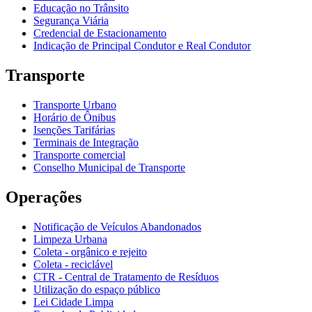
Educação no Trânsito
Segurança Viária
Credencial de Estacionamento
Indicação de Principal Condutor e Real Condutor
Transporte
Transporte Urbano
Horário de Ônibus
Isenções Tarifárias
Terminais de Integração
Transporte comercial
Conselho Municipal de Transporte
Operações
Notificação de Veículos Abandonados
Limpeza Urbana
Coleta - orgânico e rejeito
Coleta - reciclável
CTR - Central de Tratamento de Resíduos
Utilização do espaço público
Lei Cidade Limpa