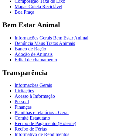
Composição Taxa de Lixo
Mapas Coleta Reciclável
Boa Praça
Bem Estar Animal
Informações Gerais Bem Estar Animal
Denúncia Maus Tratos Animais
Banco de Ração
Adoção de Animais
Edital de chamamento
Transparência
Informações Gerais
Licitações
Acesso à Informação
Pessoal
Finanças
Planilhas e relatórios - Geral
Comitê Estatutário
Recibo de Pagamento (Holerite)
Recibo de Férias
Informativo de Rendimentos