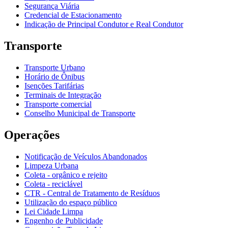
Segurança Viária
Credencial de Estacionamento
Indicação de Principal Condutor e Real Condutor
Transporte
Transporte Urbano
Horário de Ônibus
Isenções Tarifárias
Terminais de Integração
Transporte comercial
Conselho Municipal de Transporte
Operações
Notificação de Veículos Abandonados
Limpeza Urbana
Coleta - orgânico e rejeito
Coleta - reciclável
CTR - Central de Tratamento de Resíduos
Utilização do espaço público
Lei Cidade Limpa
Engenho de Publicidade