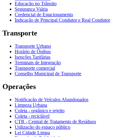
Educação no Trânsito
Segurança Viária
Credencial de Estacionamento
Indicação de Principal Condutor e Real Condutor
Transporte
Transporte Urbano
Horário de Ônibus
Isenções Tarifárias
Terminais de Integração
Transporte comercial
Conselho Municipal de Transporte
Operações
Notificação de Veículos Abandonados
Limpeza Urbana
Coleta - orgânico e rejeito
Coleta - reciclável
CTR - Central de Tratamento de Resíduos
Utilização do espaço público
Lei Cidade Limpa