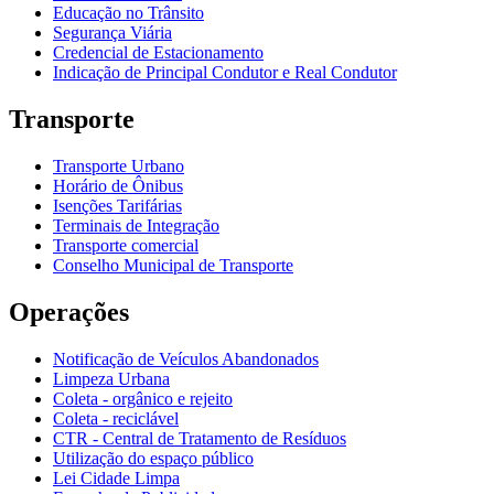
Educação no Trânsito
Segurança Viária
Credencial de Estacionamento
Indicação de Principal Condutor e Real Condutor
Transporte
Transporte Urbano
Horário de Ônibus
Isenções Tarifárias
Terminais de Integração
Transporte comercial
Conselho Municipal de Transporte
Operações
Notificação de Veículos Abandonados
Limpeza Urbana
Coleta - orgânico e rejeito
Coleta - reciclável
CTR - Central de Tratamento de Resíduos
Utilização do espaço público
Lei Cidade Limpa