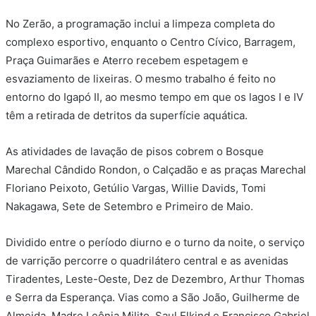
No Zerão, a programação inclui a limpeza completa do
complexo esportivo, enquanto o Centro Cívico, Barragem,
Praça Guimarães e Aterro recebem espetagem e
esvaziamento de lixeiras. O mesmo trabalho é feito no
entorno do Igapó II, ao mesmo tempo em que os lagos I e IV
têm a retirada de detritos da superfície aquática.
As atividades de lavação de pisos cobrem o Bosque
Marechal Cândido Rondon, o Calçadão e as praças Marechal
Floriano Peixoto, Getúlio Vargas, Willie Davids, Tomi
Nakagawa, Sete de Setembro e Primeiro de Maio.
Dividido entre o período diurno e o turno da noite, o serviço
de varrição percorre o quadrilátero central e as avenidas
Tiradentes, Leste-Oeste, Dez de Dezembro, Arthur Thomas
e Serra da Esperança. Vias como a São João, Guilherme de
Almeida, Madre Leônia Milito, Saul Elkind e Francisco Gabriel