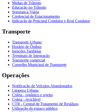
Multas de Trânsito
Educação no Trânsito
Segurança Viária
Credencial de Estacionamento
Indicação de Principal Condutor e Real Condutor
Transporte
Transporte Urbano
Horário de Ônibus
Isenções Tarifárias
Terminais de Integração
Transporte comercial
Conselho Municipal de Transporte
Operações
Notificação de Veículos Abandonados
Limpeza Urbana
Coleta - orgânico e rejeito
Coleta - reciclável
CTR - Central de Tratamento de Resíduos
Utilização do espaço público