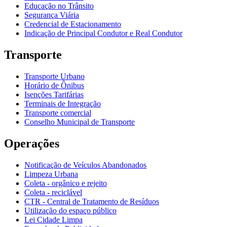
Educação no Trânsito
Segurança Viária
Credencial de Estacionamento
Indicação de Principal Condutor e Real Condutor
Transporte
Transporte Urbano
Horário de Ônibus
Isenções Tarifárias
Terminais de Integração
Transporte comercial
Conselho Municipal de Transporte
Operações
Notificação de Veículos Abandonados
Limpeza Urbana
Coleta - orgânico e rejeito
Coleta - reciclável
CTR - Central de Tratamento de Resíduos
Utilização do espaço público
Lei Cidade Limpa