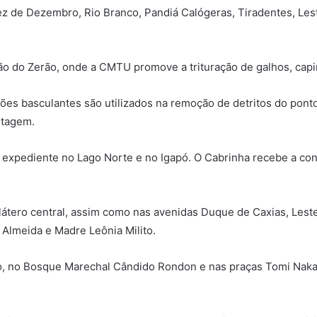
z de Dezembro, Rio Branco, Pandiá Calógeras, Tiradentes, Lest
ão do Zerão, onde a CMTU promove a trituração de galhos, capin
es basculantes são utilizados na remoção de detritos do ponto 
etagem.
êm expediente no Lago Norte e no Igapó. O Cabrinha recebe a c
ilátero central, assim como nas avenidas Duque de Caxias, Les
 Almeida e Madre Leônia Milito.
, no Bosque Marechal Cândido Rondon e nas praças Tomi Nakag