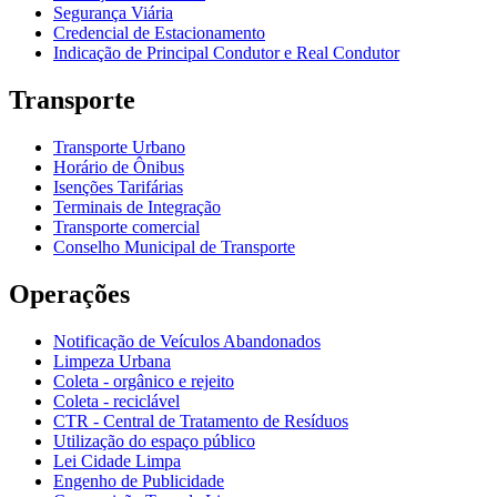
Segurança Viária
Credencial de Estacionamento
Indicação de Principal Condutor e Real Condutor
Transporte
Transporte Urbano
Horário de Ônibus
Isenções Tarifárias
Terminais de Integração
Transporte comercial
Conselho Municipal de Transporte
Operações
Notificação de Veículos Abandonados
Limpeza Urbana
Coleta - orgânico e rejeito
Coleta - reciclável
CTR - Central de Tratamento de Resíduos
Utilização do espaço público
Lei Cidade Limpa
Engenho de Publicidade