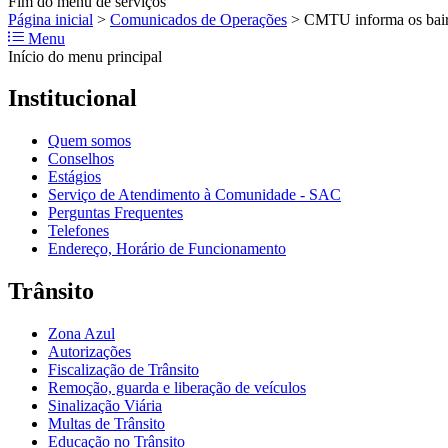
Fim do menu de serviços
Página inicial
>
Comunicados de Operações
>
CMTU informa os bairr
Menu
Início do menu principal
Institucional
Quem somos
Conselhos
Estágios
Serviço de Atendimento à Comunidade - SAC
Perguntas Frequentes
Telefones
Endereço, Horário de Funcionamento
Trânsito
Zona Azul
Autorizações
Fiscalização de Trânsito
Remoção, guarda e liberação de veículos
Sinalização Viária
Multas de Trânsito
Educação no Trânsito