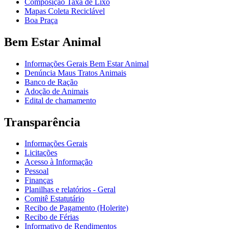
Composição Taxa de Lixo
Mapas Coleta Reciclável
Boa Praça
Bem Estar Animal
Informações Gerais Bem Estar Animal
Denúncia Maus Tratos Animais
Banco de Ração
Adoção de Animais
Edital de chamamento
Transparência
Informações Gerais
Licitações
Acesso à Informação
Pessoal
Finanças
Planilhas e relatórios - Geral
Comitê Estatutário
Recibo de Pagamento (Holerite)
Recibo de Férias
Informativo de Rendimentos