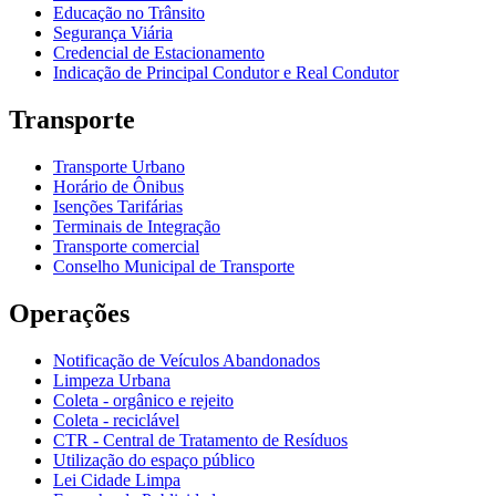
Educação no Trânsito
Segurança Viária
Credencial de Estacionamento
Indicação de Principal Condutor e Real Condutor
Transporte
Transporte Urbano
Horário de Ônibus
Isenções Tarifárias
Terminais de Integração
Transporte comercial
Conselho Municipal de Transporte
Operações
Notificação de Veículos Abandonados
Limpeza Urbana
Coleta - orgânico e rejeito
Coleta - reciclável
CTR - Central de Tratamento de Resíduos
Utilização do espaço público
Lei Cidade Limpa