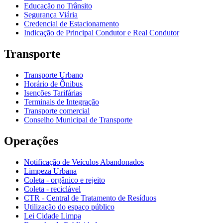
Educação no Trânsito
Segurança Viária
Credencial de Estacionamento
Indicação de Principal Condutor e Real Condutor
Transporte
Transporte Urbano
Horário de Ônibus
Isenções Tarifárias
Terminais de Integração
Transporte comercial
Conselho Municipal de Transporte
Operações
Notificação de Veículos Abandonados
Limpeza Urbana
Coleta - orgânico e rejeito
Coleta - reciclável
CTR - Central de Tratamento de Resíduos
Utilização do espaço público
Lei Cidade Limpa