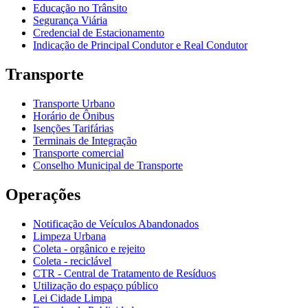
Educação no Trânsito
Segurança Viária
Credencial de Estacionamento
Indicação de Principal Condutor e Real Condutor
Transporte
Transporte Urbano
Horário de Ônibus
Isenções Tarifárias
Terminais de Integração
Transporte comercial
Conselho Municipal de Transporte
Operações
Notificação de Veículos Abandonados
Limpeza Urbana
Coleta - orgânico e rejeito
Coleta - reciclável
CTR - Central de Tratamento de Resíduos
Utilização do espaço público
Lei Cidade Limpa