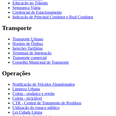
Educação no Trânsito
Segurança Viária
Credencial de Estacionamento
Indicação de Principal Condutor e Real Condutor
Transporte
Transporte Urbano
Horário de Ônibus
Isenções Tarifárias
Terminais de Integração
Transporte comercial
Conselho Municipal de Transporte
Operações
Notificação de Veículos Abandonados
Limpeza Urbana
Coleta - orgânico e rejeito
Coleta - reciclável
CTR - Central de Tratamento de Resíduos
Utilização do espaço público
Lei Cidade Limpa