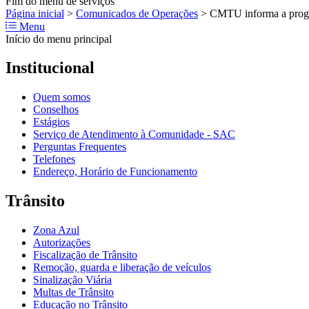
Fim do menu de serviços
Página inicial
>
Comunicados de Operações
>
CMTU informa a prog
Menu
Início do menu principal
Institucional
Quem somos
Conselhos
Estágios
Serviço de Atendimento à Comunidade - SAC
Perguntas Frequentes
Telefones
Endereço, Horário de Funcionamento
Trânsito
Zona Azul
Autorizações
Fiscalização de Trânsito
Remoção, guarda e liberação de veículos
Sinalização Viária
Multas de Trânsito
Educação no Trânsito