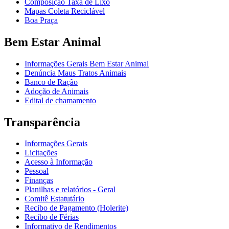
Composição Taxa de Lixo
Mapas Coleta Reciclável
Boa Praça
Bem Estar Animal
Informações Gerais Bem Estar Animal
Denúncia Maus Tratos Animais
Banco de Ração
Adoção de Animais
Edital de chamamento
Transparência
Informações Gerais
Licitações
Acesso à Informação
Pessoal
Finanças
Planilhas e relatórios - Geral
Comitê Estatutário
Recibo de Pagamento (Holerite)
Recibo de Férias
Informativo de Rendimentos