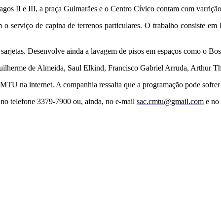
gos II e III, a praça Guimarães e o Centro Cívico contam com varrição
m o serviço de capina de terrenos particulares. O trabalho consiste em
 e sarjetas. Desenvolve ainda a lavagem de pisos em espaços como o Bo
uilherme de Almeida, Saul Elkind, Francisco Gabriel Arruda, Arthur Th
CMTU na internet. A companhia ressalta que a programação pode sofrer 
 no telefone 3379-7900 ou, ainda, no e-mail
sac.cmtu@gmail.com
e no 