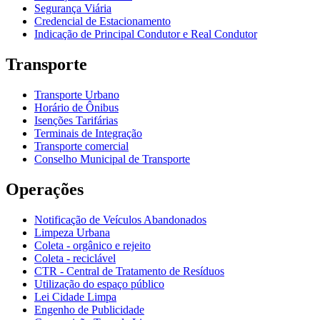
Segurança Viária
Credencial de Estacionamento
Indicação de Principal Condutor e Real Condutor
Transporte
Transporte Urbano
Horário de Ônibus
Isenções Tarifárias
Terminais de Integração
Transporte comercial
Conselho Municipal de Transporte
Operações
Notificação de Veículos Abandonados
Limpeza Urbana
Coleta - orgânico e rejeito
Coleta - reciclável
CTR - Central de Tratamento de Resíduos
Utilização do espaço público
Lei Cidade Limpa
Engenho de Publicidade