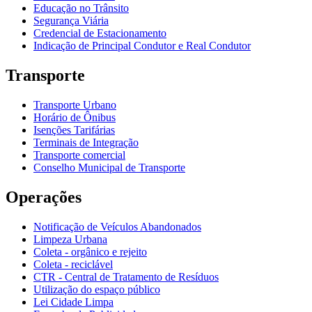
Educação no Trânsito
Segurança Viária
Credencial de Estacionamento
Indicação de Principal Condutor e Real Condutor
Transporte
Transporte Urbano
Horário de Ônibus
Isenções Tarifárias
Terminais de Integração
Transporte comercial
Conselho Municipal de Transporte
Operações
Notificação de Veículos Abandonados
Limpeza Urbana
Coleta - orgânico e rejeito
Coleta - reciclável
CTR - Central de Tratamento de Resíduos
Utilização do espaço público
Lei Cidade Limpa