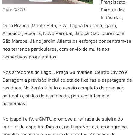
Franciscato,
Parque das
Foto: CMTU
Indústrias,
Ouro Branco, Monte Belo, Piza, Lagoa Dourada, Igapó,
Arpoador, Roseira, Novo Perobal, Jatobá, São Lourenço e
São Marcos. Já no jardim Atlanta os esforços concentram-se
nos terrenos particulares, com envio de multa aos
respectivos proprietários.
Nos arredores do Lago I, Praça Guimarães, Centro Cívico e
Barragem a previsão inclui coleta de lixeiras e espetagem de
resíduos. No Zerão é feito o asseio completo do gramado,
anfiteatro, pistas de caminhada, parques infantis e
academias.
No Igapó I e IV, a CMTU promove a retirada de sujeira do
interior do espelho d’água e, no Lago Norte, o cronograma
envolve roçagem e remoção de detritos. As ações de