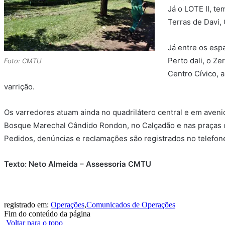
Já o LOTE II, t
Terras de Davi,
Já entre os esp
Perto dali, o Z
Foto: CMTU
Centro Cívico, 
varrição.
Os varredores atuam ainda no quadrilátero central e em aven
Bosque Marechal Cândido Rondon, no Calçadão e nas praças 
Pedidos, denúncias e reclamações são registrados no telefo
Texto: Neto Almeida – Assessoria CMTU
registrado em:
Operações
,
Comunicados de Operações
Fim do conteúdo da página
Voltar para o topo