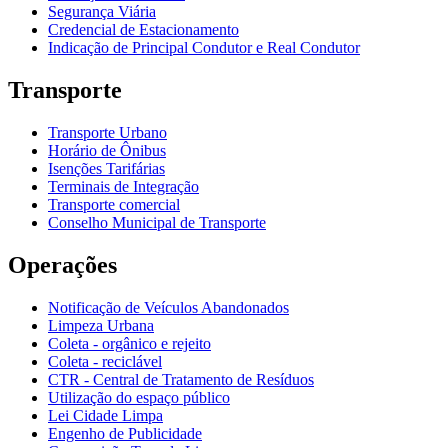
Segurança Viária
Credencial de Estacionamento
Indicação de Principal Condutor e Real Condutor
Transporte
Transporte Urbano
Horário de Ônibus
Isenções Tarifárias
Terminais de Integração
Transporte comercial
Conselho Municipal de Transporte
Operações
Notificação de Veículos Abandonados
Limpeza Urbana
Coleta - orgânico e rejeito
Coleta - reciclável
CTR - Central de Tratamento de Resíduos
Utilização do espaço público
Lei Cidade Limpa
Engenho de Publicidade