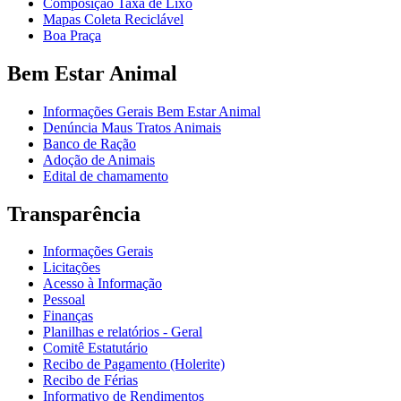
Composição Taxa de Lixo
Mapas Coleta Reciclável
Boa Praça
Bem Estar Animal
Informações Gerais Bem Estar Animal
Denúncia Maus Tratos Animais
Banco de Ração
Adoção de Animais
Edital de chamamento
Transparência
Informações Gerais
Licitações
Acesso à Informação
Pessoal
Finanças
Planilhas e relatórios - Geral
Comitê Estatutário
Recibo de Pagamento (Holerite)
Recibo de Férias
Informativo de Rendimentos