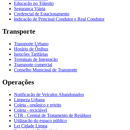
Educação no Trânsito
Segurança Viária
Credencial de Estacionamento
Indicação de Principal Condutor e Real Condutor
Transporte
Transporte Urbano
Horário de Ônibus
Isenções Tarifárias
Terminais de Integração
Transporte comercial
Conselho Municipal de Transporte
Operações
Notificação de Veículos Abandonados
Limpeza Urbana
Coleta - orgânico e rejeito
Coleta - reciclável
CTR - Central de Tratamento de Resíduos
Utilização do espaço público
Lei Cidade Limpa