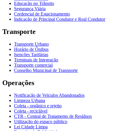
Educação no Trânsito
Segurança Viária
Credencial de Estacionamento
Indicação de Principal Condutor e Real Condutor
Transporte
Transporte Urbano
Horário de Ônibus
Isenções Tarifárias
Terminais de Integração
Transporte comercial
Conselho Municipal de Transporte
Operações
Notificação de Veículos Abandonados
Limpeza Urbana
Coleta - orgânico e rejeito
Coleta - reciclável
CTR - Central de Tratamento de Resíduos
Utilização do espaço público
Lei Cidade Limpa