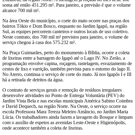
soma até então 451.295 m². Para janeiro, a previsão é que o volume
alcance 700 mil m².
Na área Oeste do município, o corte do mato ocorre nas praças dos
bairros Tókio e Dom Bosco, enquanto no Jardim Igapó, na região
Sul, as equipes percorrem canteiros e outros locais de uso coletivo.
Neste contrato, dos 700 mil m² previstos para janeiro, o volume de
serviço chegou à casa dos 575.232 m².
Na Praça Guimarães, perto do monumento à Bíblia, ocorre a coleta
de lixeiras entre a barragem do Igapó até o Lago IV. No Zerão, a
programação envolve capina, roçagem, rastelagem, esvaziamento de
cestos de lixo e varrição, também prevista para o entorno do lago II.
No Aterro, continua o serviço de corte do mato. Já nos Igapós I e III
há a retirada de detritos da água.
O contrato de serviços gerais e remoção de resíduos irregulares
desenvolve atividades no Ponto de Entrega Voluntária (PEV) do
Jardim Vista Bela e nas escolas municipais América Sabino Coimbra
e David Dequech, na região Norte. Na Oeste, o serviço ocorre na
escola Professora Mara Tereza Meleiro Amâncio, no Jardim Maria
Lúcia. Os trabalhadores ainda fazem a lavagem do Bosque e limpam
com o auxílio de espetos as avenidas Leste-Oeste e Higienópolis,
onde acontece também a coleta de lixeiras.