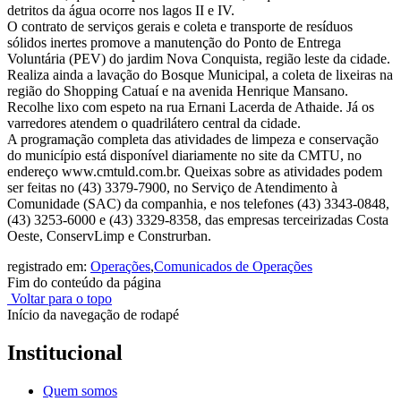
detritos da água ocorre nos lagos II e IV.
O contrato de serviços gerais e coleta e transporte de resíduos
sólidos inertes promove a manutenção do Ponto de Entrega
Voluntária (PEV) do jardim Nova Conquista, região leste da cidade.
Realiza ainda a lavação do Bosque Municipal, a coleta de lixeiras na
região do Shopping Catuaí e na avenida Henrique Mansano.
Recolhe lixo com espeto na rua Ernani Lacerda de Athaide. Já os
varredores atendem o quadrilátero central da cidade.
A programação completa das atividades de limpeza e conservação
do município está disponível diariamente no site da CMTU, no
endereço www.cmtuld.com.br. Queixas sobre as atividades podem
ser feitas no (43) 3379-7900, no Serviço de Atendimento à
Comunidade (SAC) da companhia, e nos telefones (43) 3343-0848,
(43) 3253-6000 e (43) 3329-8358, das empresas terceirizadas Costa
Oeste, ConservLimp e Construrban.
registrado em:
Operações
,
Comunicados de Operações
Fim do conteúdo da página
Voltar para o topo
Início da navegação de rodapé
Institucional
Quem somos