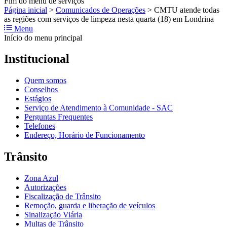
Fim do menu de serviços
Página inicial
>
Comunicados de Operações
>
CMTU atende todas
as regiões com serviços de limpeza nesta quarta (18) em Londrina
Menu
Início do menu principal
Institucional
Quem somos
Conselhos
Estágios
Serviço de Atendimento à Comunidade - SAC
Perguntas Frequentes
Telefones
Endereço, Horário de Funcionamento
Trânsito
Zona Azul
Autorizações
Fiscalização de Trânsito
Remoção, guarda e liberação de veículos
Sinalização Viária
Multas de Trânsito