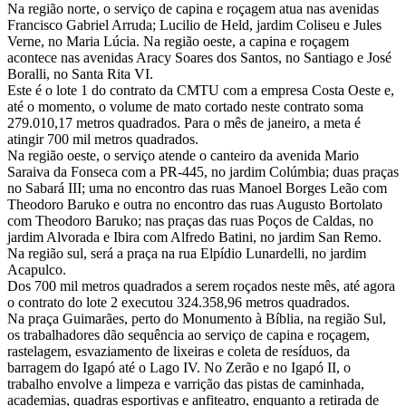
Na região norte, o serviço de capina e roçagem atua nas avenidas
Francisco Gabriel Arruda; Lucilio de Held, jardim Coliseu e Jules
Verne, no Maria Lúcia. Na região oeste, a capina e roçagem
acontece nas avenidas Aracy Soares dos Santos, no Santiago e José
Boralli, no Santa Rita VI.
Este é o lote 1 do contrato da CMTU com a empresa Costa Oeste e,
até o momento, o volume de mato cortado neste contrato soma
279.010,17 metros quadrados. Para o mês de janeiro, a meta é
atingir 700 mil metros quadrados.
Na região oeste, o serviço atende o canteiro da avenida Mario
Saraiva da Fonseca com a PR-445, no jardim Colúmbia; duas praças
no Sabará III; uma no encontro das ruas Manoel Borges Leão com
Theodoro Baruko e outra no encontro das ruas Augusto Bortolato
com Theodoro Baruko; nas praças das ruas Poços de Caldas, no
jardim Alvorada e Ibira com Alfredo Batini, no jardim San Remo.
Na região sul, será a praça na rua Elpídio Lunardelli, no jardim
Acapulco.
Dos 700 mil metros quadrados a serem roçados neste mês, até agora
o contrato do lote 2 executou 324.358,96 metros quadrados.
Na praça Guimarães, perto do Monumento à Bíblia, na região Sul,
os trabalhadores dão sequência ao serviço de capina e roçagem,
rastelagem, esvaziamento de lixeiras e coleta de resíduos, da
barragem do Igapó até o Lago IV. No Zerão e no Igapó II, o
trabalho envolve a limpeza e varrição das pistas de caminhada,
academias, quadras esportivas e anfiteatro, enquanto a retirada de