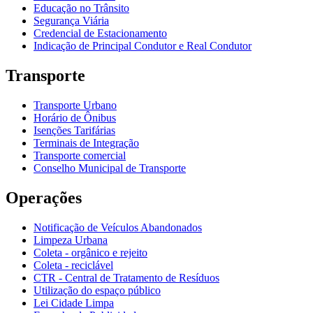
Educação no Trânsito
Segurança Viária
Credencial de Estacionamento
Indicação de Principal Condutor e Real Condutor
Transporte
Transporte Urbano
Horário de Ônibus
Isenções Tarifárias
Terminais de Integração
Transporte comercial
Conselho Municipal de Transporte
Operações
Notificação de Veículos Abandonados
Limpeza Urbana
Coleta - orgânico e rejeito
Coleta - reciclável
CTR - Central de Tratamento de Resíduos
Utilização do espaço público
Lei Cidade Limpa