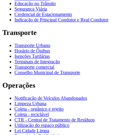
Educação no Trânsito
Segurança Viária
Credencial de Estacionamento
Indicação de Principal Condutor e Real Condutor
Transporte
Transporte Urbano
Horário de Ônibus
Isenções Tarifárias
Terminais de Integração
Transporte comercial
Conselho Municipal de Transporte
Operações
Notificação de Veículos Abandonados
Limpeza Urbana
Coleta - orgânico e rejeito
Coleta - reciclável
CTR - Central de Tratamento de Resíduos
Utilização do espaço público
Lei Cidade Limpa