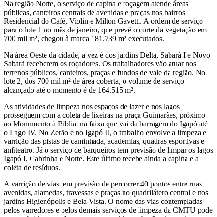
Na região Norte, o serviço de capina e roçagem atende áreas
públicas, canteiros centrais de avenidas e praças nos bairros
Residencial do Café, Violin e Milton Gavetti. A ordem de serviço
para o lote 1 no mês de janeiro, que prevê o corte da vegetação em
700 mil m², chegou à marca 181.739 m² executados.
Na área Oeste da cidade, a vez é dos jardins Delta, Sabará I e Novo
Sabará receberem os roçadores. Os trabalhadores vão atuar nos
terrenos públicos, canteiros, praças e fundos de vale da região. No
lote 2, dos 700 mil m² de área coberta, o volume de serviço
alcançado até o momento é de 164.515 m².
As atividades de limpeza nos espaços de lazer e nos lagos
prosseguem com a coleta de lixeiras na praça Guimarães, próximo
ao Monumento à Bíblia, na faixa que vai da barragem do Igapó até
o Lago IV. No Zerão e no Igapó II, o trabalho envolve a limpeza e
varrição das pistas de caminhada, academias, quadras esportivas e
anfiteatro. Já o serviço de barqueiros tem previsão de limpar os lagos
Igapó I, Cabrinha e Norte. Este último recebe ainda a capina e a
coleta de resíduos.
A varrição de vias tem previsão de percorrer 40 pontos entre ruas,
avenidas, alamedas, travessas e praças no quadrilátero central e nos
jardins Higienópolis e Bela Vista. O nome das vias contempladas
pelos varredores e pelos demais serviços de limpeza da CMTU pode