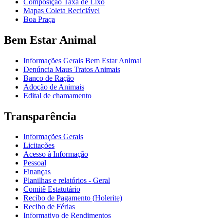
Composição Taxa de Lixo
Mapas Coleta Reciclável
Boa Praça
Bem Estar Animal
Informações Gerais Bem Estar Animal
Denúncia Maus Tratos Animais
Banco de Ração
Adoção de Animais
Edital de chamamento
Transparência
Informações Gerais
Licitações
Acesso à Informação
Pessoal
Finanças
Planilhas e relatórios - Geral
Comitê Estatutário
Recibo de Pagamento (Holerite)
Recibo de Férias
Informativo de Rendimentos