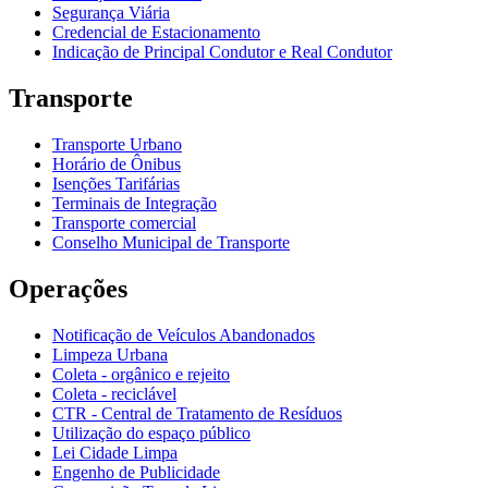
Segurança Viária
Credencial de Estacionamento
Indicação de Principal Condutor e Real Condutor
Transporte
Transporte Urbano
Horário de Ônibus
Isenções Tarifárias
Terminais de Integração
Transporte comercial
Conselho Municipal de Transporte
Operações
Notificação de Veículos Abandonados
Limpeza Urbana
Coleta - orgânico e rejeito
Coleta - reciclável
CTR - Central de Tratamento de Resíduos
Utilização do espaço público
Lei Cidade Limpa
Engenho de Publicidade