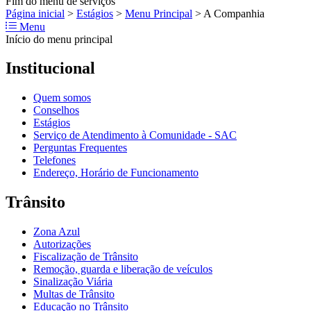
Fim do menu de serviços
Página inicial
>
Estágios
>
Menu Principal
>
A Companhia
Menu
Início do menu principal
Institucional
Quem somos
Conselhos
Estágios
Serviço de Atendimento à Comunidade - SAC
Perguntas Frequentes
Telefones
Endereço, Horário de Funcionamento
Trânsito
Zona Azul
Autorizações
Fiscalização de Trânsito
Remoção, guarda e liberação de veículos
Sinalização Viária
Multas de Trânsito
Educação no Trânsito