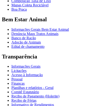
Composição Taxa de Lixo
Mapas Coleta Reciclável
Boa Praça
Bem Estar Animal
Informações Gerais Bem Estar Animal
Denúncia Maus Tratos Animais
Banco de Ração
Adoção de Animais
Edital de chamamento
Transparência
Informações Gerais
Licitações
Acesso à Informação
Pessoal
Finanças
Planilhas e relatórios - Geral
Comitê Estatutário
Recibo de Pagamento (Holerite)
Recibo de Férias
Informativo de Rendimentos