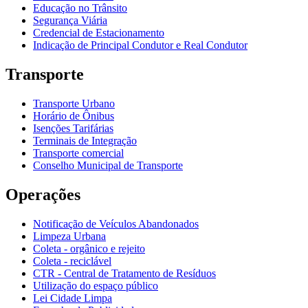
Educação no Trânsito
Segurança Viária
Credencial de Estacionamento
Indicação de Principal Condutor e Real Condutor
Transporte
Transporte Urbano
Horário de Ônibus
Isenções Tarifárias
Terminais de Integração
Transporte comercial
Conselho Municipal de Transporte
Operações
Notificação de Veículos Abandonados
Limpeza Urbana
Coleta - orgânico e rejeito
Coleta - reciclável
CTR - Central de Tratamento de Resíduos
Utilização do espaço público
Lei Cidade Limpa