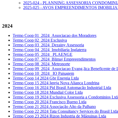
2025-024 - PLANNING ASSESSORIA CONDOMIN
2025-025 - AVOS EMPREENDIMENTOS IMOBILI
2024
Termo Coop 01_2024_Associacao dos Moradores
Termo Coop 02_2024 Exclusiva
Termo Coop 03_2024_Dezainy Assessoria
Termo Coop 04_2024_Imobiliaria Inglaterra
Termo Coop 05_2024_ PLAENGE
Termo Coop 07_2024_Blimaj Empreeendimentos
Termo Coop 08_2024_Metronorte
Termo Coop 09_2024_Associacao Evang‚lica Beneficente de 
Termo Coop 10_2024_ IO Paisagem
Termo Coop 14 2024 Gbr Energia Ltda
Termo Coop 15 2024 Igreja Nova Aliança Londrina
Termo Coop 16 2024 Pid Brasil Automação Industrial Ltda
Termo Coop 18 2024 Mundial Color Ltda
Termo Coop 19 2024 Exclusiva Assessoria a Condominios Ltd
Termo Coop 20 2024 Francisco Bueno Ltda
Termo Coop 21 2024 Associação Alto da Palhano
Termo Coop 22 2024 Tata Consultancy Services do Brasil Ltd
Termo Coop 23 2024 Rizon Industria de Máquinas Ltda