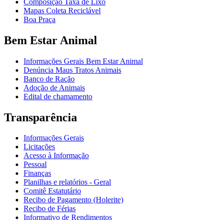
Composição Taxa de Lixo
Mapas Coleta Reciclável
Boa Praça
Bem Estar Animal
Informações Gerais Bem Estar Animal
Denúncia Maus Tratos Animais
Banco de Ração
Adoção de Animais
Edital de chamamento
Transparência
Informações Gerais
Licitações
Acesso à Informação
Pessoal
Finanças
Planilhas e relatórios - Geral
Comitê Estatutário
Recibo de Pagamento (Holerite)
Recibo de Férias
Informativo de Rendimentos