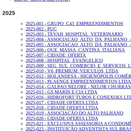
2025
2025-001 - GRUPO_C43_EMPREENDIMENTOS
2025-002 - PUC
2025-003 - TEVAH_HOSPITAL_VETERINARIO
2025-004 - ASSOCIACAO_ALTO_DA_PALHANO
2025-005 - ASSOCIACAO_ALTO_DA_PALHANO_
2025-006 - QUE_MASSA_CANTINA_ITALIANA
2025-007 - CIDADE_OFERTA
2025-008 - HOSPITAL_EVANGELICO
2025-009 - SEG_SUL_COMERCIO_E_SERVICOS_
2025-010 - V6_PREMIUM_VEICULOS_LTDA
2025-012 - HOLANDESA - HIGIENÓPOLIS COMÉ
2025-013 - PLAENGE EMPREENDIMENTOS LTDA
2025-014 - GALPAO NELORE - NELOR CHURR
2025-015 - GS MARIN E CIA LTDA
2025-016 - HIDROFORT TUBOS E CONEXOES LT
2025-017 - CIDADE OFERTA LTDA
2025-018 - CIDADE OFERTA LTDA
2025-019 - ASSOCIAÇÃO DO ALTO PALHANO
2025-020 - CIDADE OFERTA LTDA
2025-021 - EXCLUSIVA ASSESSORIA A CONDOM
2025-023 - INSTITUIÇÃO ADVENTISTA SUL BR