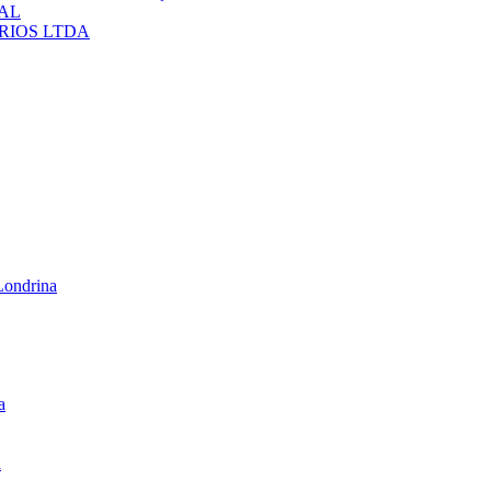
IAL
ARIOS LTDA
Londrina
a
a