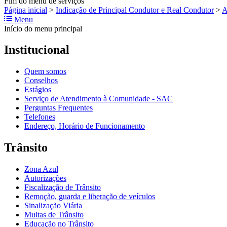
Fim do menu de serviços
Página inicial
>
Indicação de Principal Condutor e Real Condutor
>
A
Menu
Início do menu principal
Institucional
Quem somos
Conselhos
Estágios
Serviço de Atendimento à Comunidade - SAC
Perguntas Frequentes
Telefones
Endereço, Horário de Funcionamento
Trânsito
Zona Azul
Autorizações
Fiscalização de Trânsito
Remoção, guarda e liberação de veículos
Sinalização Viária
Multas de Trânsito
Educação no Trânsito