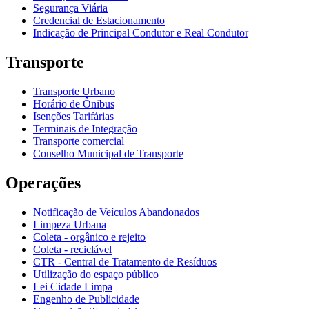
Segurança Viária
Credencial de Estacionamento
Indicação de Principal Condutor e Real Condutor
Transporte
Transporte Urbano
Horário de Ônibus
Isenções Tarifárias
Terminais de Integração
Transporte comercial
Conselho Municipal de Transporte
Operações
Notificação de Veículos Abandonados
Limpeza Urbana
Coleta - orgânico e rejeito
Coleta - reciclável
CTR - Central de Tratamento de Resíduos
Utilização do espaço público
Lei Cidade Limpa
Engenho de Publicidade