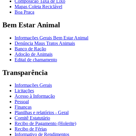
Composição Taxa de Lixo
Mapas Coleta Reciclável
Boa Praça
Bem Estar Animal
Informações Gerais Bem Estar Animal
Denúncia Maus Tratos Animais
Banco de Ração
Adoção de Animais
Edital de chamamento
Transparência
Informações Gerais
Licitações
Acesso à Informação
Pessoal
Finanças
Planilhas e relatórios - Geral
Comitê Estatutário
Recibo de Pagamento (Holerite)
Recibo de Férias
Informativo de Rendimentos