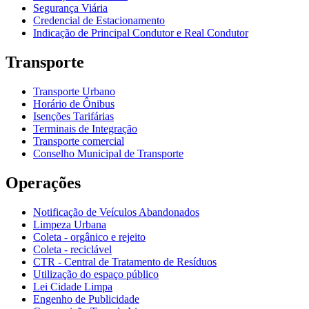
Segurança Viária
Credencial de Estacionamento
Indicação de Principal Condutor e Real Condutor
Transporte
Transporte Urbano
Horário de Ônibus
Isenções Tarifárias
Terminais de Integração
Transporte comercial
Conselho Municipal de Transporte
Operações
Notificação de Veículos Abandonados
Limpeza Urbana
Coleta - orgânico e rejeito
Coleta - reciclável
CTR - Central de Tratamento de Resíduos
Utilização do espaço público
Lei Cidade Limpa
Engenho de Publicidade