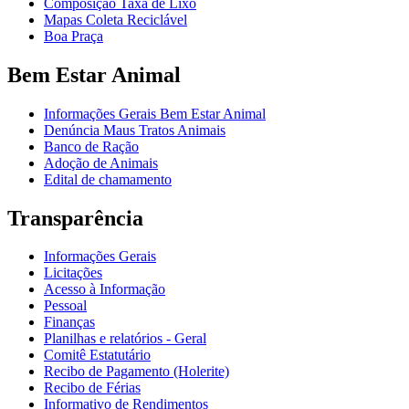
Composição Taxa de Lixo
Mapas Coleta Reciclável
Boa Praça
Bem Estar Animal
Informações Gerais Bem Estar Animal
Denúncia Maus Tratos Animais
Banco de Ração
Adoção de Animais
Edital de chamamento
Transparência
Informações Gerais
Licitações
Acesso à Informação
Pessoal
Finanças
Planilhas e relatórios - Geral
Comitê Estatutário
Recibo de Pagamento (Holerite)
Recibo de Férias
Informativo de Rendimentos