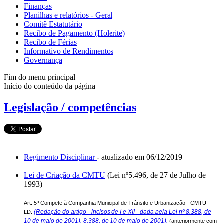
Finanças
Planilhas e relatórios - Geral
Comitê Estatutário
Recibo de Pagamento (Holerite)
Recibo de Férias
Informativo de Rendimentos
Governança
Fim do menu principal
Início do conteúdo da página
Legislação / competências
Regimento Disciplinar
- atualizado em 06/12/2019
Lei de Criação da CMTU
(Lei nº5.496, de 27 de Julho de
1993)
Art. 5º Compete à Companhia Municipal de Trânsito e Urbanização - CMTU-
(Redação do artigo - incisos de I e XII - dada pela Lei nº 8.388, de
LD:
10 de maio de 2001). 8.388, de 10 de maio de 2001).
(anteriormente com