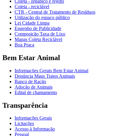
Coleta - orgânico e rejeito
Coleta - reciclável
CTR - Central de Tratamento de Resíduos
Utilização do espaço público
Lei Cidade Limpa
Engenho de Publicidade
Composição Taxa de Lixo
Mapas Coleta Reciclável
Boa Praça
Bem Estar Animal
Informações Gerais Bem Estar Animal
Denúncia Maus Tratos Animais
Banco de Ração
Adoção de Animais
Edital de chamamento
Transparência
Informações Gerais
Licitações
Acesso à Informação
Pessoal