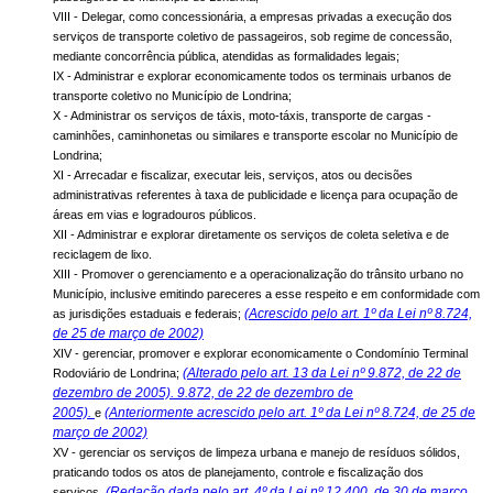
VIII - Delegar, como concessionária, a empresas privadas a execução dos
serviços de transporte coletivo de passageiros, sob regime de concessão,
mediante concorrência pública, atendidas as formalidades legais;
IX - Administrar e explorar economicamente todos os terminais urbanos de
transporte coletivo no Município de Londrina;
X - Administrar os serviços de táxis, moto-táxis, transporte de cargas -
caminhões, caminhonetas ou similares e transporte escolar no Município de
Londrina;
XI - Arrecadar e fiscalizar, executar leis, serviços, atos ou decisões
administrativas referentes à taxa de publicidade e licença para ocupação de
áreas em vias e logradouros públicos.
XII - Administrar e explorar diretamente os serviços de coleta seletiva e de
reciclagem de lixo.
XIII - Promover o gerenciamento e a operacionalização do trânsito urbano no
Município, inclusive emitindo pareceres a esse respeito e em conformidade com
(Acrescido pelo art. 1º da Lei nº 8.724,
as jurisdições estaduais e federais;
de 25 de março de 2002)
XIV - gerenciar, promover e explorar economicamente o Condomínio Terminal
(Alterado pelo art. 13 da Lei nº 9.872, de 22 de
Rodoviário de Londrina;
dezembro de 2005). 9.872, de 22 de dezembro de
2005).
(Anteriormente acrescido pelo art. 1º da Lei nº 8.724, de 25 de
e
março de 2002)
XV - gerenciar os serviços de limpeza urbana e manejo de resíduos sólidos,
praticando todos os atos de planejamento, controle e fiscalização dos
(Redação dada pelo art. 4º da Lei nº 12.400, de 30 de março
serviços.