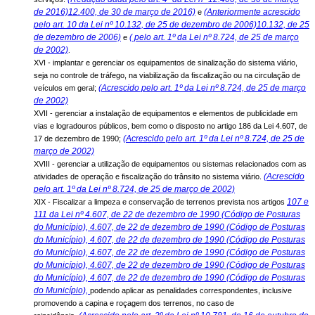
de 2016)12.400, de 30 de março de 2016)
(Anteriormente acrescido
e
pelo art. 10 da Lei nº 10.132, de 25 de dezembro de 2006)10.132, de 25
de dezembro de 2006)
( pelo art. 1º da Lei nº 8.724, de 25 de março
e
de 2002)
.
XVI - implantar e gerenciar os equipamentos de sinalização do sistema viário,
seja no controle de tráfego, na viabilização da fiscalização ou na circulação de
(Acrescido pelo art. 1º da Lei nº 8.724, de 25 de março
veículos em geral;
de 2002)
XVII - gerenciar a instalação de equipamentos e elementos de publicidade em
vias e logradouros públicos, bem como o disposto no artigo 186 da Lei 4.607, de
(Acrescido pelo art. 1º da Lei nº 8.724, de 25 de
17 de dezembro de 1990;
março de 2002)
XVIII - gerenciar a utilização de equipamentos ou sistemas relacionados com as
(Acrescido
atividades de operação e fiscalização do trânsito no sistema viário.
pelo art. 1º da Lei nº 8.724, de 25 de março de 2002)
107 e
XIX - Fiscalizar a limpeza e conservação de terrenos prevista nos artigos
111 da Lei nº 4.607, de 22 de dezembro de 1990 (Código de Posturas
do Município), 4.607, de 22 de dezembro de 1990 (Código de Posturas
do Município), 4.607, de 22 de dezembro de 1990 (Código de Posturas
do Município), 4.607, de 22 de dezembro de 1990 (Código de Posturas
do Município), 4.607, de 22 de dezembro de 1990 (Código de Posturas
do Município), 4.607, de 22 de dezembro de 1990 (Código de Posturas
do Município),
podendo aplicar as penalidades correspondentes, inclusive
promovendo a capina e roçagem dos terrenos, no caso de