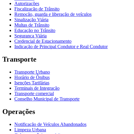
Autorizações
Fiscalização de Trânsito
Remoção, guarda e liberação de veículos
Sinalização Viária
Multas de Trânsito
Educação no Trânsito
Segurança Viária
Credencial de Estacionamento
Indicação de Principal Condutor e Real Condutor
Transporte
Transporte Urbano
Horário de Ônibus
Isenções Tarifárias
Terminais de Integração
Transporte comercial
Conselho Municipal de Transporte
Operações
Notificação de Veículos Abandonados
Limpeza Urbana