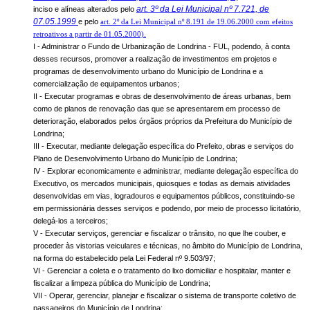
art. 3º da Lei Municipal nº 7.721, de
inciso e alíneas alterados pelo
07.05.1999
e pelo
art. 2º da Lei Municipal nº 8.191 de 19.06.2000 com efeitos
.
retroativos a partir de 01.05.2000)
I - Administrar o Fundo de Urbanização de Londrina - FUL, podendo, à conta
desses recursos, promover a realização de investimentos em projetos e
programas de desenvolvimento urbano do Município de Londrina e a
comercialização de equipamentos urbanos;
II - Executar programas e obras de desenvolvimento de áreas urbanas, bem
como de planos de renovação das que se apresentarem em processo de
deterioração, elaborados pelos órgãos próprios da Prefeitura do Município de
Londrina;
III - Executar, mediante delegação específica do Prefeito, obras e serviços do
Plano de Desenvolvimento Urbano do Município de Londrina;
IV - Explorar economicamente e administrar, mediante delegação específica do
Executivo, os mercados municipais, quiosques e todas as demais atividades
desenvolvidas em vias, logradouros e equipamentos públicos, constituindo-se
em permissionária desses serviços e podendo, por meio de processo licitatório,
delegá-los a terceiros;
V - Executar serviços, gerenciar e fiscalizar o trânsito, no que lhe couber, e
proceder às vistorias veiculares e técnicas, no âmbito do Município de Londrina,
na forma do estabelecido pela Lei Federal nº 9.503/97;
VI - Gerenciar a coleta e o tratamento do lixo domiciliar e hospitalar, manter e
fiscalizar a limpeza pública do Município de Londrina;
VII - Operar, gerenciar, planejar e fiscalizar o sistema de transporte coletivo de
passageiros do Município de Londrina;