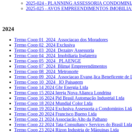
2025-024 - PLANNING ASSESSORIA CONDOMIN
2025-025 - AVOS EMPREENDIMENTOS IMOBILI
2024
Termo Coop 01_2024_Associacao dos Moradores
Termo Coop 02_2024 Exclusiva
Termo Coop 03_2024_Dezainy Assessoria
Termo Coop 04_2024_Imobiliaria Inglaterra
Termo Coop 05_2024_ PLAENGE
Termo Coop 07_2024_Blimaj Empreeendimentos
Termo Coop 08_2024_Metronorte
Termo Coop 09_2024_Associacao Evang‚lica Beneficente de 
Termo Coop 10_2024_ IO Paisagem
Termo Coop 14 2024 Gbr Energia Ltda
Termo Coop 15 2024 Igreja Nova Aliança Londrina
Termo Coop 16 2024 Pid Brasil Automação Industrial Ltda
Termo Coop 18 2024 Mundial Color Ltda
Termo Coop 19 2024 Exclusiva Assessoria a Condominios Ltd
Termo Coop 20 2024 Francisco Bueno Ltda
Termo Coop 21 2024 Associação Alto da Palhano
Termo Coop 22 2024 Tata Consultancy Services do Brasil Ltd
Termo Coop 23 2024 Rizon Industria de Máquinas Ltda