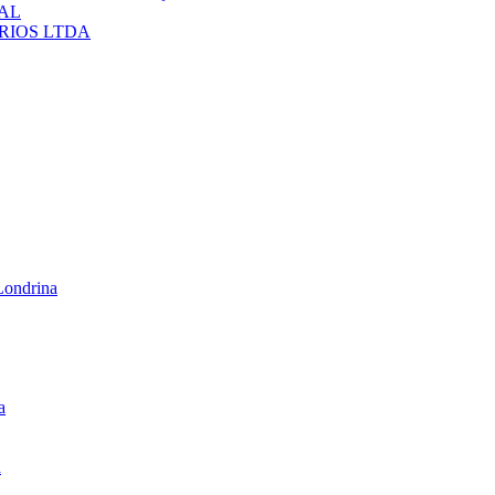
IAL
ARIOS LTDA
Londrina
a
a