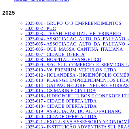
2025
2025-001 - GRUPO_C43_EMPREENDIMENTOS
2025-002 - PUC
2025-003 - TEVAH_HOSPITAL_VETERINARIO
2025-004 - ASSOCIACAO_ALTO_DA_PALHANO
2025-005 - ASSOCIACAO_ALTO_DA_PALHANO_
2025-006 - QUE_MASSA_CANTINA_ITALIANA
2025-007 - CIDADE_OFERTA
2025-008 - HOSPITAL_EVANGELICO
2025-009 - SEG_SUL_COMERCIO_E_SERVICOS_
2025-010 - V6_PREMIUM_VEICULOS_LTDA
2025-012 - HOLANDESA - HIGIENÓPOLIS COMÉ
2025-013 - PLAENGE EMPREENDIMENTOS LTDA
2025-014 - GALPAO NELORE - NELOR CHURR
2025-015 - GS MARIN E CIA LTDA
2025-016 - HIDROFORT TUBOS E CONEXOES LT
2025-017 - CIDADE OFERTA LTDA
2025-018 - CIDADE OFERTA LTDA
2025-019 - ASSOCIAÇÃO DO ALTO PALHANO
2025-020 - CIDADE OFERTA LTDA
2025-021 - EXCLUSIVA ASSESSORIA A CONDOM
2025-023 - INSTITUIÇÃO ADVENTISTA SUL BR