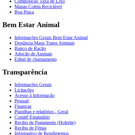
Composição Taxa de Lixo
Mapas Coleta Reciclável
Boa Praça
Bem Estar Animal
Informações Gerais Bem Estar Animal
Denúncia Maus Tratos Animais
Banco de Ração
Adoção de Animais
Edital de chamamento
Transparência
Informações Gerais
Licitações
Acesso à Informação
Pessoal
Finanças
Planilhas e relatórios - Geral
Comitê Estatutário
Recibo de Pagamento (Holerite)
Recibo de Férias
Informativo de Rendimentos