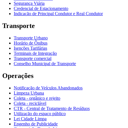
Segurança Viária
Credencial de Estacionamento
Indicação de Principal Condutor e Real Condutor
Transporte
Transporte Urbano
Horário de Ônibus
Isenções Tarifárias
Terminais de Integração
Transporte comercial
Conselho Municipal de Transporte
Operações
Notificação de Veículos Abandonados
Limpeza Urbana
Coleta - orgânico e rejeito
Coleta - reciclável
CTR - Central de Tratamento de Resíduos
Utilização do espaço público
Lei Cidade Limpa
Engenho de Publicidade