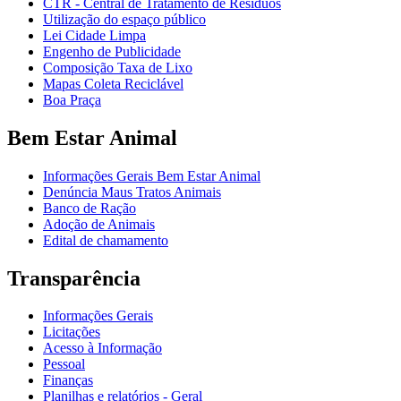
CTR - Central de Tratamento de Resíduos
Utilização do espaço público
Lei Cidade Limpa
Engenho de Publicidade
Composição Taxa de Lixo
Mapas Coleta Reciclável
Boa Praça
Bem Estar Animal
Informações Gerais Bem Estar Animal
Denúncia Maus Tratos Animais
Banco de Ração
Adoção de Animais
Edital de chamamento
Transparência
Informações Gerais
Licitações
Acesso à Informação
Pessoal
Finanças
Planilhas e relatórios - Geral