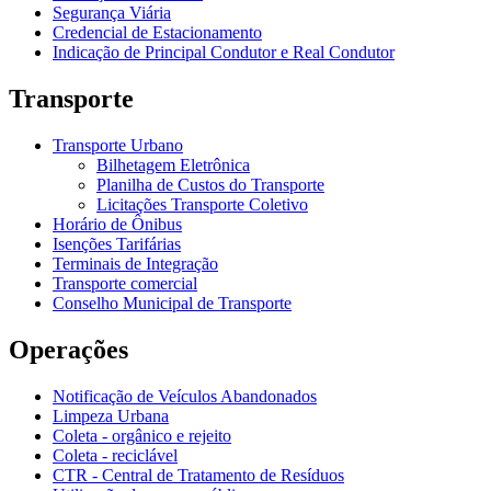
Segurança Viária
Credencial de Estacionamento
Indicação de Principal Condutor e Real Condutor
Transporte
Transporte Urbano
Bilhetagem Eletrônica
Planilha de Custos do Transporte
Licitações Transporte Coletivo
Horário de Ônibus
Isenções Tarifárias
Terminais de Integração
Transporte comercial
Conselho Municipal de Transporte
Operações
Notificação de Veículos Abandonados
Limpeza Urbana
Coleta - orgânico e rejeito
Coleta - reciclável
CTR - Central de Tratamento de Resíduos