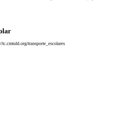
olar
://tc.cmtuld.org/transporte_escolares