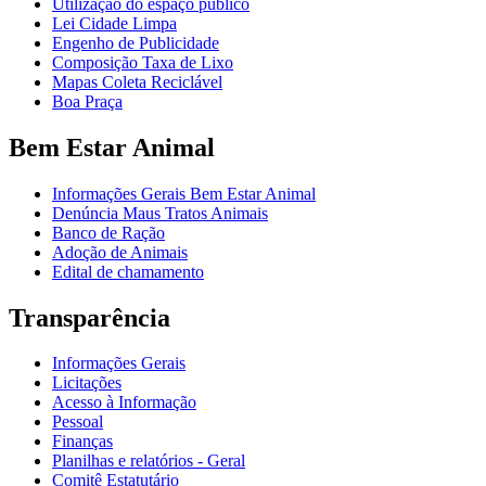
Utilização do espaço público
Lei Cidade Limpa
Engenho de Publicidade
Composição Taxa de Lixo
Mapas Coleta Reciclável
Boa Praça
Bem Estar Animal
Informações Gerais Bem Estar Animal
Denúncia Maus Tratos Animais
Banco de Ração
Adoção de Animais
Edital de chamamento
Transparência
Informações Gerais
Licitações
Acesso à Informação
Pessoal
Finanças
Planilhas e relatórios - Geral
Comitê Estatutário