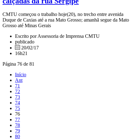
calçadas da rua Sergipe
CMTU começou o trabalho hoje(20), no trecho entre avenida
Duque de Caxias até a rua Mato Grosso; amanhã segue da Mato
Grosso até Minas Gerais
Escrito por Assessoria de Imprensa CMTU
publicado
20/02/17
16h21
Página 76 de 81
Início
Ant
71
72
73
74
75
76
77
78
79
80