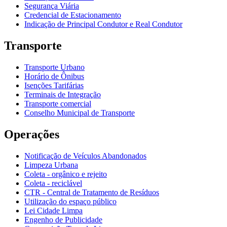
Segurança Viária
Credencial de Estacionamento
Indicação de Principal Condutor e Real Condutor
Transporte
Transporte Urbano
Horário de Ônibus
Isenções Tarifárias
Terminais de Integração
Transporte comercial
Conselho Municipal de Transporte
Operações
Notificação de Veículos Abandonados
Limpeza Urbana
Coleta - orgânico e rejeito
Coleta - reciclável
CTR - Central de Tratamento de Resíduos
Utilização do espaço público
Lei Cidade Limpa
Engenho de Publicidade