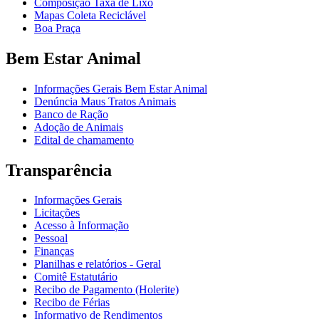
Composição Taxa de Lixo
Mapas Coleta Reciclável
Boa Praça
Bem Estar Animal
Informações Gerais Bem Estar Animal
Denúncia Maus Tratos Animais
Banco de Ração
Adoção de Animais
Edital de chamamento
Transparência
Informações Gerais
Licitações
Acesso à Informação
Pessoal
Finanças
Planilhas e relatórios - Geral
Comitê Estatutário
Recibo de Pagamento (Holerite)
Recibo de Férias
Informativo de Rendimentos