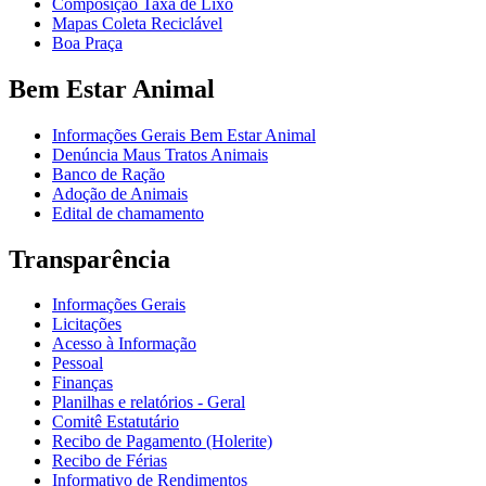
Composição Taxa de Lixo
Mapas Coleta Reciclável
Boa Praça
Bem Estar Animal
Informações Gerais Bem Estar Animal
Denúncia Maus Tratos Animais
Banco de Ração
Adoção de Animais
Edital de chamamento
Transparência
Informações Gerais
Licitações
Acesso à Informação
Pessoal
Finanças
Planilhas e relatórios - Geral
Comitê Estatutário
Recibo de Pagamento (Holerite)
Recibo de Férias
Informativo de Rendimentos