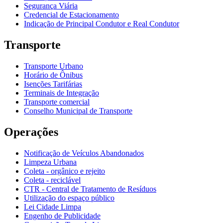
Segurança Viária
Credencial de Estacionamento
Indicação de Principal Condutor e Real Condutor
Transporte
Transporte Urbano
Horário de Ônibus
Isenções Tarifárias
Terminais de Integração
Transporte comercial
Conselho Municipal de Transporte
Operações
Notificação de Veículos Abandonados
Limpeza Urbana
Coleta - orgânico e rejeito
Coleta - reciclável
CTR - Central de Tratamento de Resíduos
Utilização do espaço público
Lei Cidade Limpa
Engenho de Publicidade