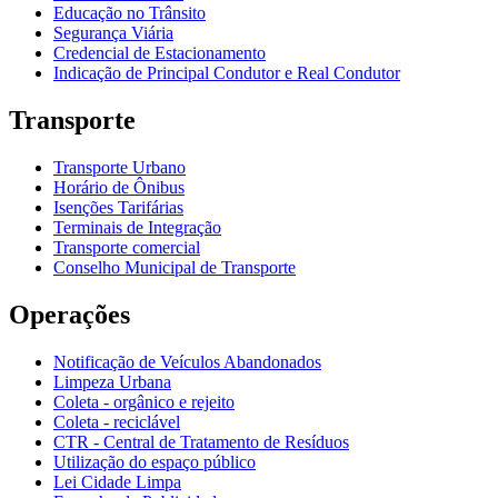
Educação no Trânsito
Segurança Viária
Credencial de Estacionamento
Indicação de Principal Condutor e Real Condutor
Transporte
Transporte Urbano
Horário de Ônibus
Isenções Tarifárias
Terminais de Integração
Transporte comercial
Conselho Municipal de Transporte
Operações
Notificação de Veículos Abandonados
Limpeza Urbana
Coleta - orgânico e rejeito
Coleta - reciclável
CTR - Central de Tratamento de Resíduos
Utilização do espaço público
Lei Cidade Limpa