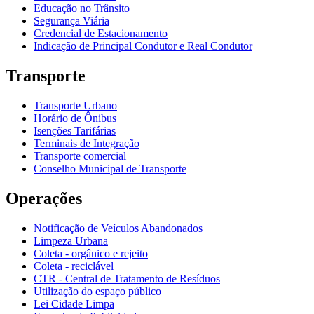
Educação no Trânsito
Segurança Viária
Credencial de Estacionamento
Indicação de Principal Condutor e Real Condutor
Transporte
Transporte Urbano
Horário de Ônibus
Isenções Tarifárias
Terminais de Integração
Transporte comercial
Conselho Municipal de Transporte
Operações
Notificação de Veículos Abandonados
Limpeza Urbana
Coleta - orgânico e rejeito
Coleta - reciclável
CTR - Central de Tratamento de Resíduos
Utilização do espaço público
Lei Cidade Limpa