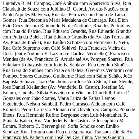
Lindalva B. M. Campos, Café Arábica com Aparecido Silva, Rua
Claudeth de Souza com Jubilino B. Cabral, Av. das Nações com
Paulo Aquiles Malvezzi, Rua das Perdizes com Paulo de Tarso
Gomes, Rua Diaconisa Maria Madalena de Camargo, Rua Dion
Ézio Cruzatte com Raimundo N. de Andrade, Rua dos Periquitos
com Rua do Falcão, Rua Eduardo Grandis, Rua Eduardo Grandis
com Praia da Baleia, Rua Eduardo Grandis (da Av. das Torres até
Av. Praia de Ilhéus), Rua Emílio Scholze com Hermano T. Neto,
Rua Café Supremo com Café Solúvel, Rua Francisca Vieira da
Costa (entre Antonio E. Lazareti e Cardeal Vermelho), Francisco
Mendes (da Av. Francisco G. Arruda até Av. Pompeu Soares), Rua
Fukutaro Kobayashi com João B. Schiavo, Rua Geraldo Simões,
Rua Geraldo Simões com Praia da Baleia, Geremias Venturini com
Pompeu Soares Cardoso, Guilherme Rizzi com Salim Sahão, João
Baptista Schiavo, João Panchoni com José Von Stein, João Steinle,
José Daniel Kiellander (Av. Wanderlei B. Castro), Josefina M.
Botura, Lindalva Silvia Basseto com Winston Churchill, Luiza D.
Gonzales com João Soares, Maria Luiza de Farias Lemos
Figueiredo, Nelson Sambati, Pedro Carrasco Alduan com Café
Robusta, Pedro Carrasco Alduan com Osvaldo S. Campos, Praia de
Ilhéus, Rua Hermínia Rufino Bergonse com Luís Montanher, R.
Praia da Baleia, Rua Vanderlei B. de Castro até Josepphina M.
Botura, Roberto C. Bervenglieri, Sofia Scholze com Emílio
Scholze, Rua Ternura com Rua da Esperança, Transposição da Av.
Francisco M. Palheta com José Del Ciel Filho, Vielas Guerino