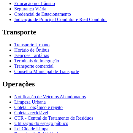
Educação no Trânsito
Segurança Viária
Credencial de Estacionamento
Indicação de Principal Condutor e Real Condutor
Transporte
Transporte Urbano
Horário de Ônibus
Isenções Tarifárias
Terminais de Integração
Transporte comercial
Conselho Municipal de Transporte
Operações
Notificação de Veículos Abandonados
Limpeza Urbana
Coleta - orgânico e rejeito
Coleta - reciclável
CTR - Central de Tratamento de Resíduos
Utilização do espaço público
Lei Cidade Limpa