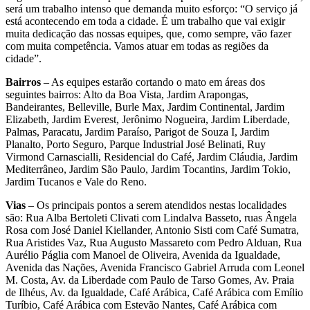
será um trabalho intenso que demanda muito esforço: “O serviço já
está acontecendo em toda a cidade. É um trabalho que vai exigir
muita dedicação das nossas equipes, que, como sempre, vão fazer
com muita competência. Vamos atuar em todas as regiões da
cidade”.
Bairros
– As equipes estarão cortando o mato em áreas dos
seguintes bairros: Alto da Boa Vista, Jardim Arapongas,
Bandeirantes, Belleville, Burle Max, Jardim Continental, Jardim
Elizabeth, Jardim Everest, Jerônimo Nogueira, Jardim Liberdade,
Palmas, Paracatu, Jardim Paraíso, Parigot de Souza I, Jardim
Planalto, Porto Seguro, Parque Industrial José Belinati, Ruy
Virmond Carnascialli, Residencial do Café, Jardim Cláudia, Jardim
Mediterrâneo, Jardim São Paulo, Jardim Tocantins, Jardim Tokio,
Jardim Tucanos e Vale do Reno.
Vias
– Os principais pontos a serem atendidos nestas localidades
são: Rua Alba Bertoleti Clivati com Lindalva Basseto, ruas Ângela
Rosa com José Daniel Kiellander, Antonio Sisti com Café Sumatra,
Rua Aristides Vaz, Rua Augusto Massareto com Pedro Alduan, Rua
Aurélio Páglia com Manoel de Oliveira, Avenida da Igualdade,
Avenida das Nações, Avenida Francisco Gabriel Arruda com Leonel
M. Costa, Av. da Liberdade com Paulo de Tarso Gomes, Av. Praia
de Ilhéus, Av. da Igualdade, Café Arábica, Café Arábica com Emílio
Turíbio, Café Arábica com Estevão Nantes, Café Arábica com