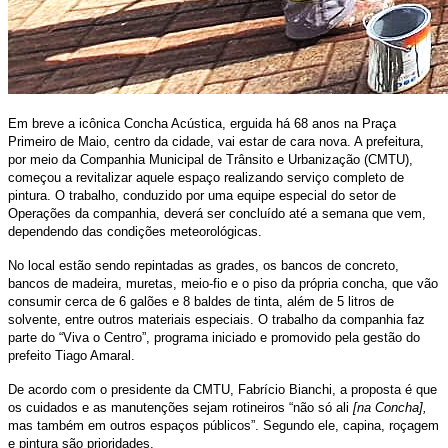
Em breve a icônica Concha Acústica, erguida há 68 anos na Praça
Primeiro de Maio, centro da cidade, vai estar de cara nova. A prefeitura,
por meio da Companhia Municipal de Trânsito e Urbanização (CMTU),
começou a revitalizar aquele espaço realizando serviço completo de
pintura. O trabalho, conduzido por uma equipe especial do setor de
Operações da companhia, deverá ser concluído até a semana que vem,
dependendo das condições meteorológicas.
No local estão sendo repintadas as grades, os bancos de concreto,
bancos de madeira, muretas, meio-fio e o piso da própria concha, que vão
consumir cerca de 6 galões e 8 baldes de tinta, além de 5 litros de
solvente, entre outros materiais especiais. O trabalho da companhia faz
parte do “Viva o Centro”, programa iniciado e promovido pela gestão do
prefeito Tiago Amaral.
De acordo com o presidente da CMTU, Fabrício Bianchi, a proposta é que
os cuidados e as manutenções sejam rotineiros “não só ali
[na Concha],
mas também em outros espaços públicos”. Segundo ele, capina, roçagem
e pintura são prioridades.