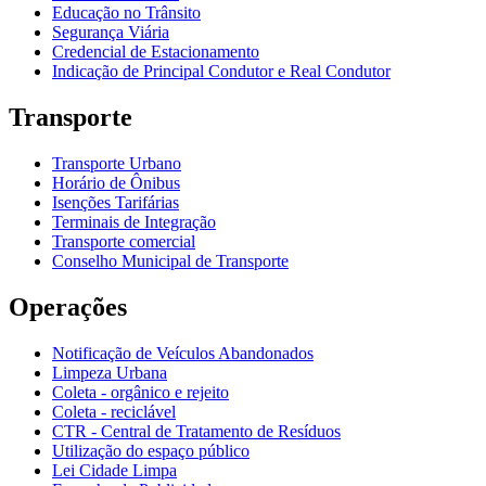
Educação no Trânsito
Segurança Viária
Credencial de Estacionamento
Indicação de Principal Condutor e Real Condutor
Transporte
Transporte Urbano
Horário de Ônibus
Isenções Tarifárias
Terminais de Integração
Transporte comercial
Conselho Municipal de Transporte
Operações
Notificação de Veículos Abandonados
Limpeza Urbana
Coleta - orgânico e rejeito
Coleta - reciclável
CTR - Central de Tratamento de Resíduos
Utilização do espaço público
Lei Cidade Limpa